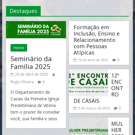
Vitória
Destaques
Formação em
Inclusão, Ensino e
Relacionamento
com Pessoas
Home
Atípicas
Seminário da
0
16 de abril de 2025
Família 2025
20 de abril de 2025
12º
ENC
Regis Oliveira
0
ONT
O Departamento de
RO
Casais da Primeira Igreja
DE CASAIS
Presbiteriana de Vitória
0
3 de março de 2025
tem o prazer de convidar
você, sua família e seus
MUL
HER