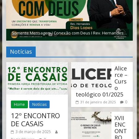
Somente Mensagem I Conexão com Deus I Rev. Hernandes Dias Lopes
Notícias
Alice
rce –
Curs
o
teológico 01/2025
0
31 de janeiro de 2025
Home
Notícias
12º ENCONTRO
XVII
DE CASAIS
ENC
ONT
3 de março de 2025
RO