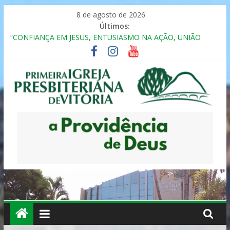
Pular
8 de agosto de 2026
para
Últimos:
o
“CONFIANÇA EM JESUS, ENTUSIASMO NA AÇÃO, UNIÃO
conteúdo
FRATERNAL”
Seminário da Família 2025
Formação em Inclusão, Ensino e Relacionamento com
Pessoas Atípicas
12º ENCONTRO DE CASAIS
MULHER PRESBITERIANA
Primeira
Igreja
Presbiteriana
de