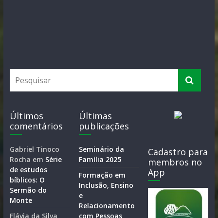
Últimos
Últimas
comentários
publicações
Gabriel Tinoco
Seminário da
Cadastro para
Rocha
em
Série
Família 2025
membros no
de estudos
App
Formação em
bíblicos: O
Inclusão, Ensino
Sermão do
e
Monte
Relacionamento
Flávia da Silva
com Pessoas