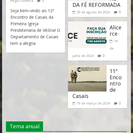
Regis Oliveira
0
DA FÉ REFORMADA
Seja bem-vindo ao 12º
0
30 de agosto de 2024
Encontro de Casais da
Primeira Igreja
Alice
Presbiteriana de Vitória! O
rce
Departamento de Casais
14
tem a alegria
de
0
julho de 2024
11º
Enco
ntro
de
Casais
0
19 de março de 2024
Tema anual