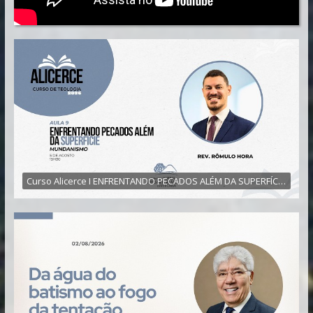
Curso Alicerce I ENFRENTANDO PECADOS ALÉM DA SUPERFÍCIE I "Mundanismo"