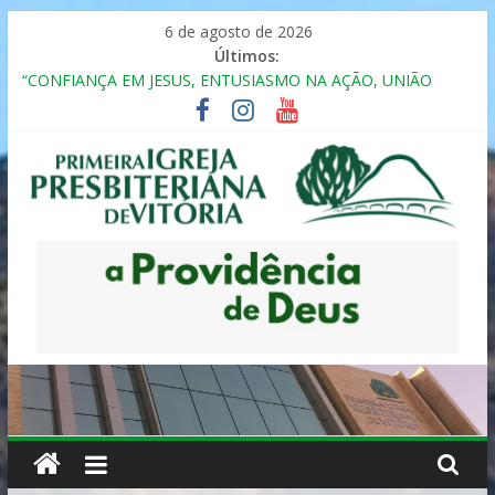
Pular
6 de agosto de 2026
para
Últimos:
o
“CONFIANÇA EM JESUS, ENTUSIASMO NA AÇÃO, UNIÃO
conteúdo
FRATERNAL”
Seminário da Família 2025
Formação em Inclusão, Ensino e Relacionamento com
Pessoas Atípicas
12º ENCONTRO DE CASAIS
MULHER PRESBITERIANA
Primeira
Igreja
Presbiteriana
de