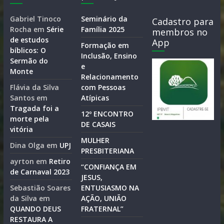
Gabriel Tinoco
Seminário da
Cadastro para
Rocha
em
Série
Família 2025
membros no
de estudos
App
Formação em
bíblicos: O
Inclusão, Ensino
Sermão do
e
Monte
Relacionamento
Flávia da Silva
com Pessoas
Santos
em
Atípicas
Tragada foi a
12º ENCONTRO
morte pela
DE CASAIS
vitória
MULHER
Dina Olga
em
UPJ
PRESBITERIANA
ayrton
em
Retiro
“CONFIANÇA EM
de Carnaval 2023
JESUS,
Sebastião Soares
ENTUSIASMO NA
da Silva
em
AÇÃO, UNIÃO
QUANDO DEUS
FRATERNAL”
RESTAURA A