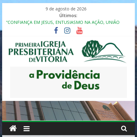
Pular
9 de agosto de 2026
para
Últimos:
o
“CONFIANÇA EM JESUS, ENTUSIASMO NA AÇÃO, UNIÃO
conteúdo
FRATERNAL”
Seminário da Família 2025
Formação em Inclusão, Ensino e Relacionamento com
Pessoas Atípicas
12º ENCONTRO DE CASAIS
MULHER PRESBITERIANA
Primeira
Igreja
Presbiteriana
de