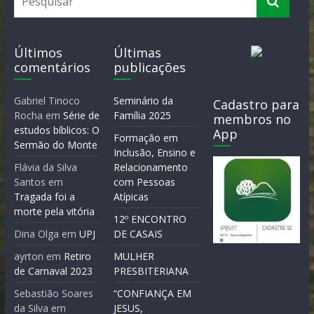
Últimos
Últimas
comentários
publicações
Gabriel Tinoco
Seminário da
Cadastro para
Rocha
em
Série de
Família 2025
membros no
estudos bíblicos: O
App
Formação em
Sermão do Monte
Inclusão, Ensino e
Flávia da Silva
Relacionamento
Santos
em
com Pessoas
Tragada foi a
Atípicas
morte pela vitória
12º ENCONTRO
Dina Olga
em
UPJ
DE CASAIS
ayrton
em
Retiro
MULHER
de Carnaval 2023
PRESBITERIANA
Sebastião Soares
“CONFIANÇA EM
da Silva
em
JESUS,