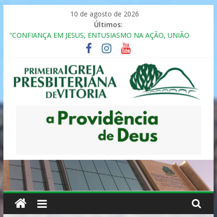
Pular
10 de agosto de 2026
para
Últimos:
o
“CONFIANÇA EM JESUS, ENTUSIASMO NA AÇÃO, UNIÃO
conteúdo
FRATERNAL”
Seminário da Família 2025
Formação em Inclusão, Ensino e Relacionamento com
Pessoas Atípicas
12º ENCONTRO DE CASAIS
MULHER PRESBITERIANA
Primeira
Igreja
Presbiteriana
de