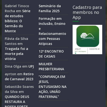
Gabriel Tinoco
Seminário da
Cadastro para
Rocha
em
Série
Família 2025
membros no
de estudos
App
Formação em
bíblicos: O
Inclusão, Ensino
Sermão do
e
Monte
Relacionamento
Flávia da Silva
com Pessoas
Santos
em
Atípicas
Tragada foi a
12º ENCONTRO
morte pela
DE CASAIS
vitória
MULHER
Dina Olga
em
UPJ
PRESBITERIANA
ayrton
em
Retiro
“CONFIANÇA EM
de Carnaval 2023
JESUS,
Sebastião Soares
ENTUSIASMO NA
da Silva
em
AÇÃO, UNIÃO
QUANDO DEUS
FRATERNAL”
RESTAURA A
NOSSA SORTE