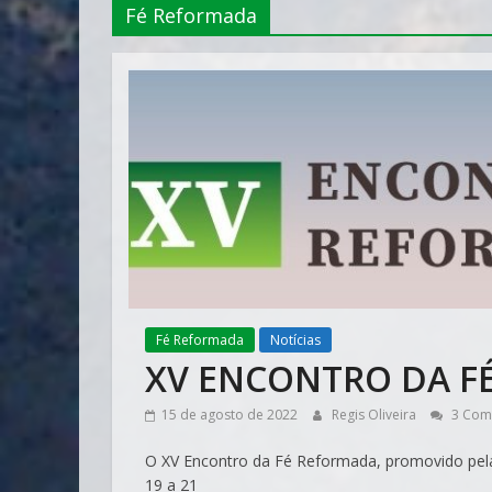
Fé Reformada
Fé Reformada
Notícias
XV ENCONTRO DA F
15 de agosto de 2022
Regis Oliveira
3 Com
O XV Encontro da Fé Reformada, promovido pela P
19 a 21