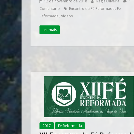
12 de novembro de 2018
Regis Oliveira
1
,
Comentário
Encontro da Fé Reformada
Fé
,
Reformada
Vídeos
Ler mais
2017
Fé Reformada