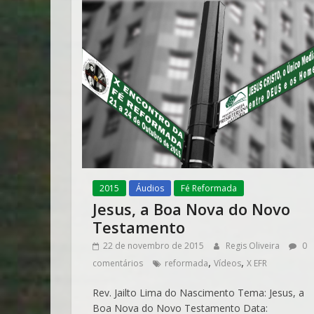
2015
Áudios
Fé Reformada
Jesus, a Boa Nova do Novo
Testamento
22 de novembro de 2015
Regis Oliveira
0
,
,
comentários
reformada
Vídeos
X EFR
Rev. Jailto Lima do Nascimento Tema: Jesus, a
Boa Nova do Novo Testamento Data: