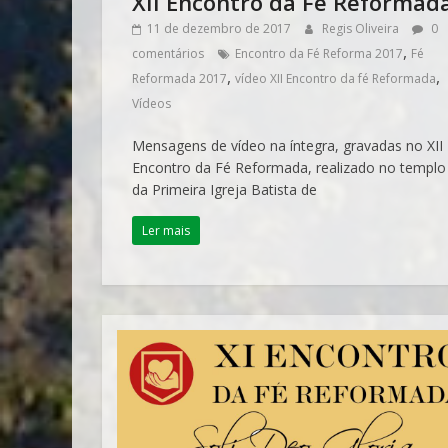
XII Encontro da Fé Reformad
11 de dezembro de 2017
Regis Oliveira
0
,
comentários
Encontro da Fé Reforma 2017
Fé
,
,
Reformada 2017
vídeo XII Encontro da fé Reformada
Vídeos
Mensagens de vídeo na íntegra, gravadas no XII
Encontro da Fé Reformada, realizado no templo
da Primeira Igreja Batista de
Ler mais