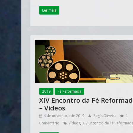
Ler mais
2019
Fé Reformada
XIV Encontro da Fé Reforma
– Vídeos
4 de novembro de 2019
Regis Oliveira
1
,
Comentário
Vídeos
XIV Encontro de Fé Reformad