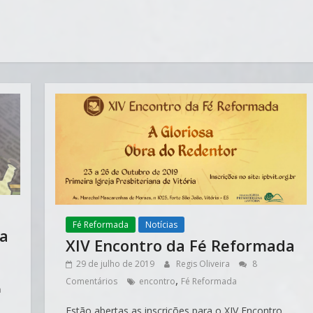
Fé Reformada
Notícias
da
XIV Encontro da Fé Reformada
29 de julho de 2019
Regis Oliveira
8
,
Comentários
encontro
Fé Reformada
a
Estão abertas as inscrições para o XIV Encontro