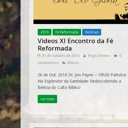
2016
Fé Reformada
Notícias
Videos XI Encontro da Fé
Reformada
31 de outubro de 2016
Regis Oliveira
0
comentários
Vídeos
26 de Out. 2016 Dr. Jon Payne – 19h30 Palestra:
No Esplendor da Santidade: Redescobrindo a
Beleza do Culto Bíblico
Ler mais