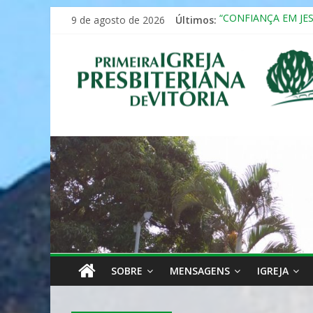
Pular
9 de agosto de 2026
Últimos:
“CONFIANÇA EM JE
para
Seminário da Famíli
o
Primeira
Formação em Inclus
conteúdo
12º ENCONTRO DE 
MULHER PRESBITE
Igreja
Presbiteriana
de
Vitória
SOBRE
MENSAGENS
IGREJA