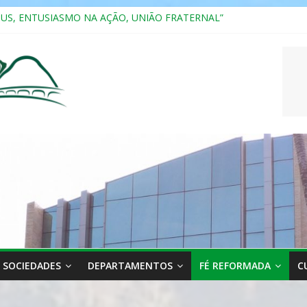
SUS, ENTUSIASMO NA AÇÃO, UNIÃO FRATERNAL”
a 2025
ão, Ensino e Relacionamento com Pessoas Atípicas
CASAIS
RIANA
SOCIEDADES
DEPARTAMENTOS
FÉ REFORMADA
C