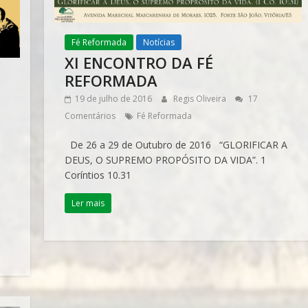
Fé Reformada
Notícias
XI ENCONTRO DA FÉ
REFORMADA
19 de julho de 2016
Regis Oliveira
17
Comentários
Fé Reformada
De 26 a 29 de Outubro de 2016 “GLORIFICAR A
DEUS, O SUPREMO PROPÓSITO DA VIDA”. 1
Coríntios 10.31
Ler mais