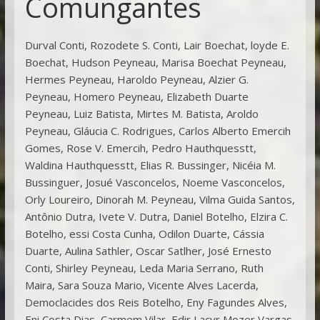
Comungantes
Durval Conti, Rozodete S. Conti, Lair Boechat, loyde E.
Boechat, Hudson Peyneau, Marisa Boechat Peyneau,
Hermes Peyneau, Haroldo Peyneau, Alzier G.
Peyneau, Homero Peyneau, Elizabeth Duarte
Peyneau, Luiz Batista, Mirtes M. Batista, Aroldo
Peyneau, Gláucia C. Rodrigues, Carlos Alberto Emercih
Gomes, Rose V. Emercih, Pedro Hauthquesstt,
Waldina Hauthquesstt, Elias R. Bussinger, Nicéia M.
Bussinguer, Josué Vasconcelos, Noeme Vasconcelos,
Orly Loureiro, Dinorah M. Peyneau, Vilma Guida Santos,
Antônio Dutra, Ivete V. Dutra, Daniel Botelho, Elzira C.
Botelho, essi Costa Cunha, Odilon Duarte, Cássia
Duarte, Aulina Sathler, Oscar Satlher, José Ernesto
Conti, Shirley Peyneau, Leda Maria Serrano, Ruth
Maira, Sara Souza Mario, Vicente Alves Lacerda,
Democlacides dos Reis Botelho, Eny Fagundes Alves,
Eni Costa Dias, Carmem Vilar, Edir Lacyr Mozer Vargas,