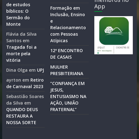
de estudos
App
Formação em
bíblicos: O
Inclusão, Ensino
Sermão do
e
Monte
Relacionamento
Flávia da Silva
com Pessoas
Santos
em
Atípicas
Tragada foi a
12º ENCONTRO
morte pela
DE CASAIS
vitória
MULHER
Dina Olga
em
UPJ
PRESBITERIANA
ayrton
em
Retiro
“CONFIANÇA EM
de Carnaval 2023
JESUS,
Sebastião Soares
ENTUSIASMO NA
da Silva
em
AÇÃO, UNIÃO
QUANDO DEUS
FRATERNAL”
RESTAURA A
NOSSA SORTE