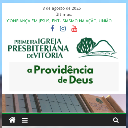
Pular
8 de agosto de 2026
para
Últimos:
o
“CONFIANÇA EM JESUS, ENTUSIASMO NA AÇÃO, UNIÃO
conteúdo
FRATERNAL”
Seminário da Família 2025
Formação em Inclusão, Ensino e Relacionamento com
Pessoas Atípicas
12º ENCONTRO DE CASAIS
MULHER PRESBITERIANA
Primeira
Igreja
Presbiteriana
de