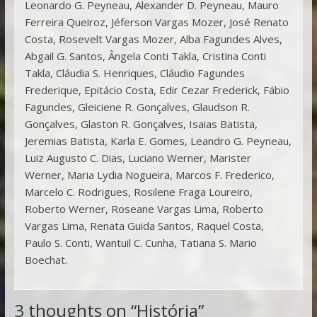
Leonardo G. Peyneau, Alexander D. Peyneau, Mauro
Ferreira Queiroz, Jéferson Vargas Mozer, José Renato
Costa, Rosevelt Vargas Mozer, Alba Fagundes Alves,
Abgail G. Santos, Ângela Conti Takla, Cristina Conti
Takla, Cláudia S. Henriques, Cláudio Fagundes
Frederique, Epitácio Costa, Edir Cezar Frederick, Fábio
Fagundes, Gleiciene R. Gonçalves, Glaudson R.
Gonçalves, Glaston R. Gonçalves, Isaias Batista,
Jeremias Batista, Karla E. Gomes, Leandro G. Peyneau,
Luiz Augusto C. Dias, Luciano Werner, Marister
Werner, Maria Lydia Nogueira, Marcos F. Frederico,
Marcelo C. Rodrigues, Rosilene Fraga Loureiro,
Roberto Werner, Roseane Vargas Lima, Roberto
Vargas Lima, Renata Guida Santos, Raquel Costa,
Paulo S. Conti, Wantuil C. Cunha, Tatiana S. Mario
Boechat.
3 thoughts on “
História
”