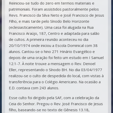
Reiniciou-se tudo do zero em termos materiais e
patrimoniais. Foram assistidos pastoralmente pelos
Revs. Francisco da Silva Neto e José Francisco de Jesus
Filho, e mais tarde pelo Sínodo Belo Horizonte
(eclesiasticamente). Uma casa foi alugada na Rua
Francisco Araújo, 187, Centro e adaptada para salão
de cultos. A primeira reunião aconteceu no dia
20/10/1974 onde iniciou a Escola Dominical com 38
alunos. Cantou-se o hino 271 Hinário Evangélico e
depois de uma oração foi feito um estudo em I Samuel
12.1-7. À noite trouxe a mensagem o Rev. Denoel
Eller, representando o Sínodo BH. No dia 03/04/1977
realizou-se o culto de despedida do local, com vistas à
transferência para o Colégio Americano. Na ocasião a
E.D. contava com 243 alunos.
Esse culto foi dirigido pela SAF, com a celebração da
Ceia do Senhor. Pregou o Rev. José Francisco de Jesus
filho, baseando-se no texto de Gênesis 13.18,