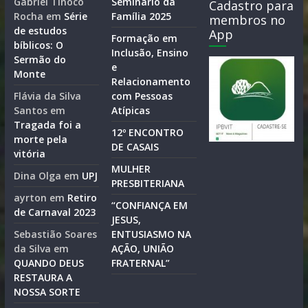
Gabriel Tinoco
Seminário da
Cadastro para
Rocha
em
Série
Família 2025
membros no
de estudos
App
Formação em
bíblicos: O
Inclusão, Ensino
Sermão do
e
Monte
Relacionamento
Flávia da Silva
com Pessoas
Santos
em
Atípicas
Tragada foi a
12º ENCONTRO
morte pela
DE CASAIS
vitória
MULHER
Dina Olga
em
UPJ
PRESBITERIANA
ayrton
em
Retiro
“CONFIANÇA EM
de Carnaval 2023
JESUS,
Sebastião Soares
ENTUSIASMO NA
da Silva
em
AÇÃO, UNIÃO
QUANDO DEUS
FRATERNAL”
RESTAURA A
NOSSA SORTE