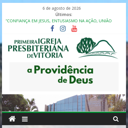
Pular
6 de agosto de 2026
para
Últimos:
o
“CONFIANÇA EM JESUS, ENTUSIASMO NA AÇÃO, UNIÃO
conteúdo
FRATERNAL”
Seminário da Família 2025
Formação em Inclusão, Ensino e Relacionamento com
Pessoas Atípicas
12º ENCONTRO DE CASAIS
MULHER PRESBITERIANA
Primeira
Igreja
Presbiteriana
de