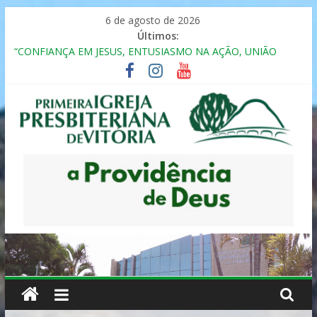
Pular
6 de agosto de 2026
para
Últimos:
o
“CONFIANÇA EM JESUS, ENTUSIASMO NA AÇÃO, UNIÃO
conteúdo
FRATERNAL”
Seminário da Família 2025
Formação em Inclusão, Ensino e Relacionamento com
Pessoas Atípicas
12º ENCONTRO DE CASAIS
MULHER PRESBITERIANA
Primeira
Igreja
Presbiteriana
de