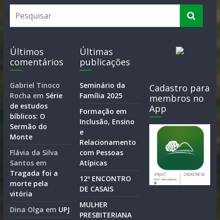
Últimos
Últimas
comentários
publicações
Gabriel Tinoco
Seminário da
Cadastro para
Rocha
em
Série
Família 2025
membros no
de estudos
App
Formação em
bíblicos: O
Inclusão, Ensino
Sermão do
e
Monte
Relacionamento
Flávia da Silva
com Pessoas
Santos
em
Atípicas
Tragada foi a
12º ENCONTRO
morte pela
DE CASAIS
vitória
MULHER
Dina Olga
em
UPJ
PRESBITERIANA