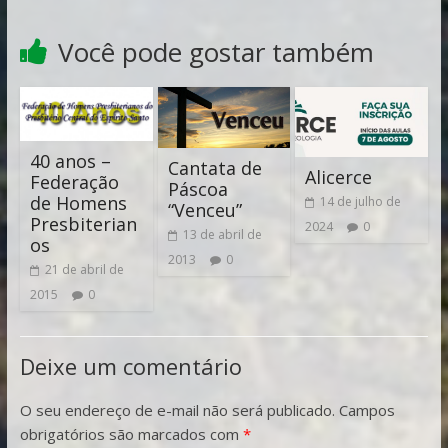
Você pode gostar também
40 anos –
Cantata de
Alicerce
Federação
Páscoa
de Homens
14 de julho de
“Venceu”
Presbiterian
2024
0
13 de abril de
os
2013
0
21 de abril de
2015
0
Deixe um comentário
O seu endereço de e-mail não será publicado.
Campos
obrigatórios são marcados com
*