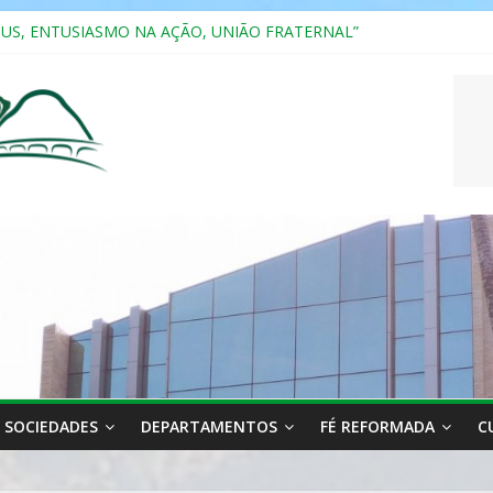
SUS, ENTUSIASMO NA AÇÃO, UNIÃO FRATERNAL”
a 2025
ão, Ensino e Relacionamento com Pessoas Atípicas
CASAIS
RIANA
SOCIEDADES
DEPARTAMENTOS
FÉ REFORMADA
C