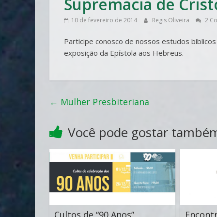
Supremacia de Crist
10 de fevereiro de 2014
Regis Oliveira
2 Co
Participe conosco de nossos estudos bíblico
exposição da Epístola aos Hebreus.
←
Mulher Presbiteriana
Você pode gostar també
Cultos de “90 Anos”
Encont