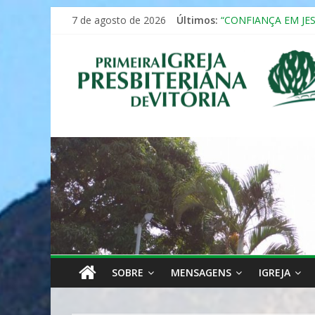
Pular
7 de agosto de 2026
Últimos:
“CONFIANÇA EM JE
para
Seminário da Famíli
o
Primeira
Formação em Inclus
conteúdo
12º ENCONTRO DE 
MULHER PRESBITE
Igreja
Presbiteriana
de
Vitória
SOBRE
MENSAGENS
IGREJA