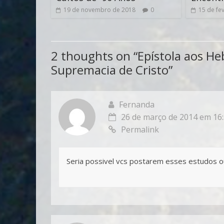
19 de novembro de 2018
0
15 de fe
2 thoughts on “
Epístola aos He
Supremacia de Cristo
”
Fernanda
26 de março de 2014 em 16
Permalink
Seria possivel vcs postarem esses estudos ou