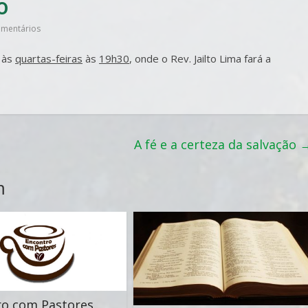
o
mentários
s às
quartas-feiras
às
19h30
, onde o Rev. Jailto Lima fará a
A fé e a certeza da salvação
m
ro com Pastores