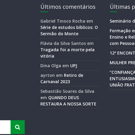
Últimos comentários
Últimas p
Gabriel Tinoco Rocha
em
Seminário d
Série de estudos bíblicos: O
Formação e
Sermão do Monte
Ensino e R
Flávia da Silva Santos
em
com Pessoas
Tragada foi a morte pela
12º ENCONT
vitória
MULHER PRE
Dina Olga
em
UPJ
“CONFIANÇA
ayrton
em
Retiro de
ENTUSIASM
Carnaval 2023
UNIÃO FRAT
Sebastião Soares da Silva
em
QUANDO DEUS
RESTAURA A NOSSA SORTE