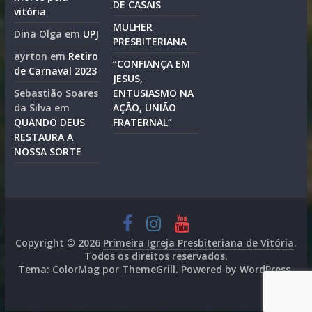
DE CASAIS
vitória
MULHER
Dina Olga
em
UPJ
PRESBITERIANA
ayrton
em
Retiro
“CONFIANÇA EM
de Carnaval 2023
JESUS,
Sebastião Soares
ENTUSIASMO NA
da Silva
em
AÇÃO, UNIÃO
QUANDO DEUS
FRATERNAL”
RESTAURA A
NOSSA SORTE
Copyright © 2026
Primeira Igreja Presbiteriana de Vitória
.
Todos os direitos reservados.
Tema: ColorMag por
ThemeGrill
. Powered by
WordPress
.