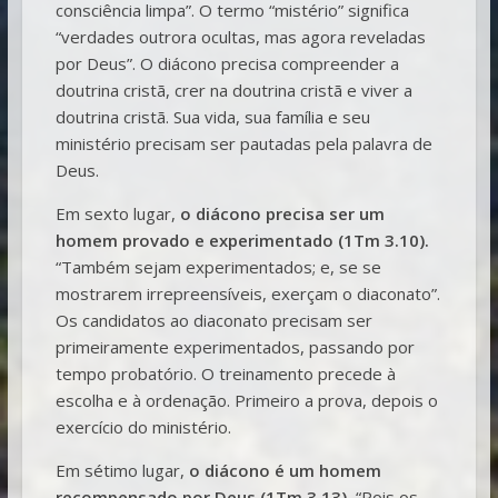
consciência limpa”. O termo “mistério” significa
“verdades outrora ocultas, mas agora reveladas
por Deus”. O diácono precisa compreender a
doutrina cristã, crer na doutrina cristã e viver a
doutrina cristã. Sua vida, sua família e seu
ministério precisam ser pautadas pela palavra de
Deus.
Em sexto lugar,
o diácono precisa ser um
homem provado e experimentado (1Tm 3.10).
“Também sejam experimentados; e, se se
mostrarem irrepreensíveis, exerçam o diaconato”.
Os candidatos ao diaconato precisam ser
primeiramente experimentados, passando por
tempo probatório. O treinamento precede à
escolha e à ordenação. Primeiro a prova, depois o
exercício do ministério.
Em sétimo lugar,
o diácono é um homem
recompensado por Deus (1Tm 3.13).
“Pois os