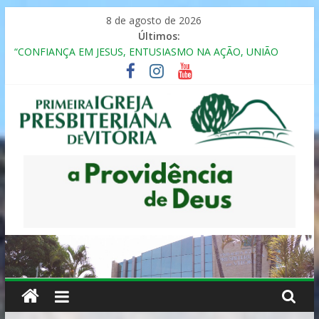
Pular
8 de agosto de 2026
para
Últimos:
o
“CONFIANÇA EM JESUS, ENTUSIASMO NA AÇÃO, UNIÃO
conteúdo
FRATERNAL”
Seminário da Família 2025
Formação em Inclusão, Ensino e Relacionamento com
Pessoas Atípicas
12º ENCONTRO DE CASAIS
MULHER PRESBITERIANA
Primeira
Igreja
Presbiteriana
de