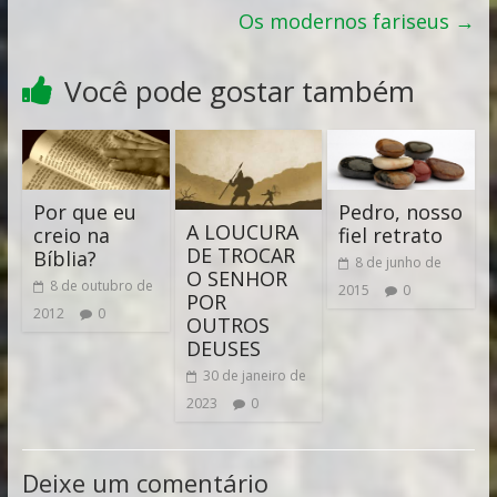
Os modernos fariseus
→
Você pode gostar também
Por que eu
Pedro, nosso
A LOUCURA
creio na
fiel retrato
DE TROCAR
Bíblia?
8 de junho de
O SENHOR
8 de outubro de
2015
0
POR
2012
0
OUTROS
DEUSES
30 de janeiro de
2023
0
Deixe um comentário