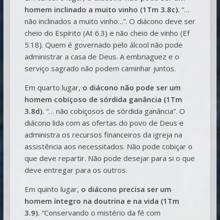
homem inclinado a muito vinho (1Tm 3.8c).
“…
não inclinados a muito vinho…”. O diácono deve ser
cheio do Espírito (At 6.3) e não cheio de vinho (Ef
5.18). Quem é governado pelo álcool não pode
administrar a casa de Deus. A embriaguez e o
serviço sagrado não podem caminhar juntos.
Em quarto lugar,
o diácono não pode ser um
homem cobiçoso de sórdida ganância (1Tm
3.8d).
“… não cobiçosos de sórdida ganância”. O
diácono lida com as ofertas do povo de Deus e
administra os recursos financeiros da igreja na
assistência aos necessitados. Não pode cobiçar o
que deve repartir. Não pode desejar para si o que
deve entregar para os outros.
Em quinto lugar,
o diácono precisa ser um
homem íntegro na doutrina e na vida (1Tm
3.9).
“Conservando o mistério da fé com