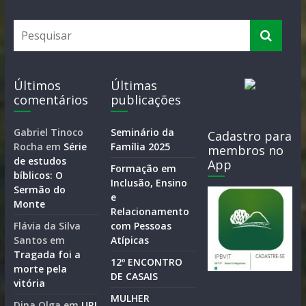
Últimos
Últimas
comentários
publicações
Gabriel Tinoco
Seminário da
Cadastro para
Rocha
em
Série
Família 2025
membros no
de estudos
App
Formação em
bíblicos: O
Inclusão, Ensino
Sermão do
e
Monte
Relacionamento
Flávia da Silva
com Pessoas
Santos
em
Atípicas
Tragada foi a
12º ENCONTRO
morte pela
DE CASAIS
vitória
MULHER
Dina Olga
em
UPJ