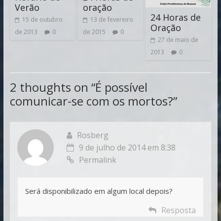
Verão
oração
24 Horas de
15 de outubro
13 de fevereiro
Oração
de 2013
0
de 2015
0
27 de maio de
2013
0
2 thoughts on “
É possível
comunicar-se com os mortos?
”
Rosberg
9 de julho de 2014 em 8:38
Permalink
Será disponibilizado em algum local depois?
Resposta