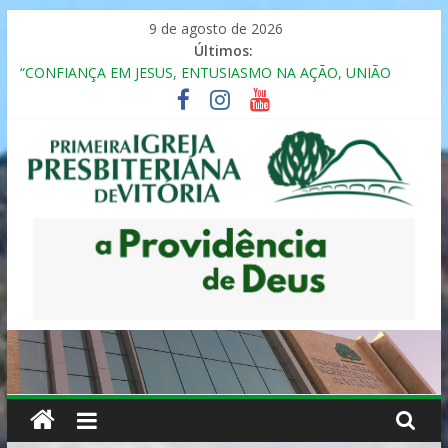
Pular
9 de agosto de 2026
para
Últimos:
o
“CONFIANÇA EM JESUS, ENTUSIASMO NA AÇÃO, UNIÃO
conteúdo
FRATERNAL”
Seminário da Família 2025
Formação em Inclusão, Ensino e Relacionamento com
Pessoas Atípicas
12º ENCONTRO DE CASAIS
MULHER PRESBITERIANA
Primeira
Igreja
Presbiteriana
de