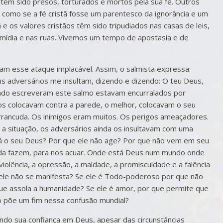
têm sido presos, torturados e mortos pela sua fé. Outros
como se a fé cristã fosse um parentesco da ignorância e um
ã e os valores cristãos têm sido tripudiados nas casas de leis,
 mídia e nas ruas. Vivemos um tempo de apostasia e de
vam esse ataque implacável. Assim, o salmista expressa:
 adversários me insultam, dizendo e dizendo: O teu Deus,
uando escreveram este salmo estavam encurralados por
os colocavam contra a parede, o melhor, colocavam o seu
arrancuda. Os inimigos eram muitos. Os perigos ameaçadores.
r a situação, os adversários ainda os insultavam com uma
tá o seu Deus? Por que ele não age? Por que não vem em seu
nda fazem, para nos acuar. Onde está Deus num mundo onde
a violência, a opressão, a maldade, a promiscuidade e a falência
 ele não se manifesta? Se ele é Todo-poderoso por que não
ue assola a humanidade? Se ele é amor, por que permite que
ão põe um fim nessa confusão mundial?
ndo sua confiança em Deus, apesar das circunstâncias