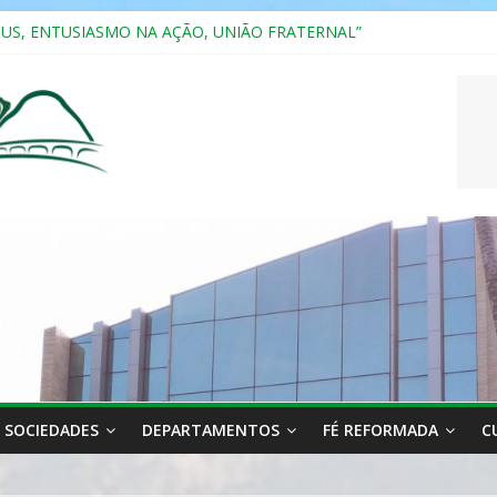
SUS, ENTUSIASMO NA AÇÃO, UNIÃO FRATERNAL”
a 2025
ão, Ensino e Relacionamento com Pessoas Atípicas
CASAIS
RIANA
SOCIEDADES
DEPARTAMENTOS
FÉ REFORMADA
C