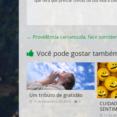
que terá que prestar contas da sua vida a Deu
←
Providência carrancuda, face sorride
Você pode gostar també
Um tributo de gratidão
15 de dezembro de 2019
0
CUIDAD
SENTI
12 de d