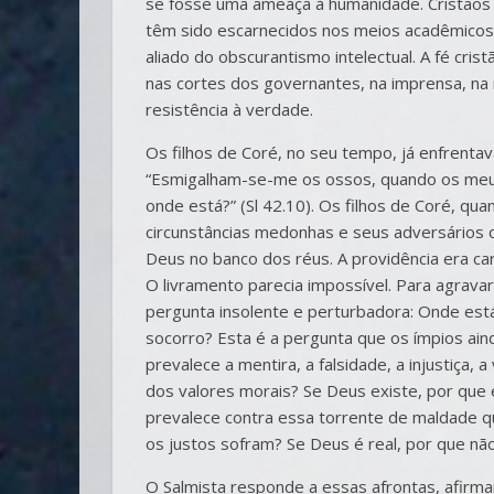
se fosse uma ameaça à humanidade. Cristãos 
têm sido escarnecidos nos meios acadêmicos 
aliado do obscurantismo intelectual. A fé crist
nas cortes dos governantes, na imprensa, na
resistência à verdade.
Os filhos de Coré, no seu tempo, já enfrenta
“Esmigalham-se-me os ossos, quando os meus
onde está?” (Sl 42.10). Os filhos de Coré, q
circunstâncias medonhas e seus adversários 
Deus no banco dos réus. A providência era c
O livramento parecia impossível. Para agrava
pergunta insolente e perturbadora: Onde es
socorro? Esta é a pergunta que os ímpios ai
prevalece a mentira, a falsidade, a injustiça, 
dos valores morais? Se Deus existe, por que
prevalece contra essa torrente de maldade q
os justos sofram? Se Deus é real, por que n
O Salmista responde a essas afrontas, afirma