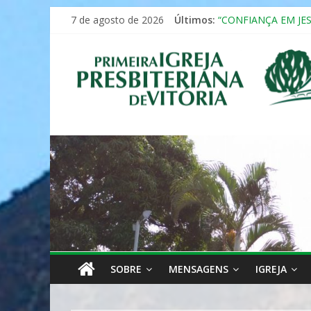
Pular
7 de agosto de 2026
Últimos:
“CONFIANÇA EM JE
para
Seminário da Famíli
o
Primeira
Formação em Inclus
conteúdo
12º ENCONTRO DE 
MULHER PRESBITE
Igreja
Presbiteriana
de
Vitória
SOBRE
MENSAGENS
IGREJA