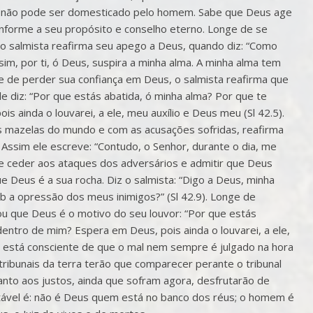
 não pode ser domesticado pelo homem. Sabe que Deus age
forme a seu propósito e conselho eterno. Longe de se
 o salmista reafirma seu apego a Deus, quando diz: “Como
sim, por ti, ó Deus, suspira a minha alma. A minha alma tem
ge de perder sua confiança em Deus, o salmista reafirma que
le diz: “Por que estás abatida, ó minha alma? Por que te
 ainda o louvarei, a ele, meu auxílio e Deus meu (Sl 42.5).
s mazelas do mundo e com as acusações sofridas, reafirma
. Assim ele escreve: “Contudo, o Senhor, durante o dia, me
 de ceder aos ataques dos adversários e admitir que Deus
 Deus é a sua rocha. Diz o salmista: “Digo a Deus, minha
b a opressão dos meus inimigos?” (Sl 42.9). Longe de
ou que Deus é o motivo do seu louvor: “Por que estás
dentro de mim? Espera em Deus, pois ainda o louvarei, a ele,
ta está consciente de que o mal nem sempre é julgado na hora
ribunais da terra terão que comparecer perante o tribunal
nto aos justos, ainda que sofram agora, desfrutarão de
tável é: não é Deus quem está no banco dos réus; o homem é