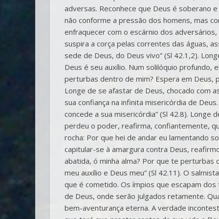
adversas. Reconhece que Deus é soberano e
não conforme a pressão dos homens, mas con
enfraquecer com o escárnio dos adversários,
suspira a corça pelas correntes das águas, as
sede de Deus, do Deus vivo” (Sl 42.1,2). Lon
Deus é seu auxílio. Num solilóquio profundo, e
perturbas dentro de mim? Espera em Deus, pois
Longe de se afastar de Deus, chocado com a
sua confiança na infinita misericórdia de Deus
concede a sua misericórdia” (Sl 42.8). Longe
perdeu o poder, reafirma, confiantemente, que
rocha: Por que hei de andar eu lamentando so
capitular-se à amargura contra Deus, reafirm
abatida, ó minha alma? Por que te perturbas 
meu auxílio e Deus meu” (Sl 42.11). O salmis
que é cometido. Os ímpios que escapam dos t
de Deus, onde serão julgados retamente. Qua
bem-aventurança eterna. A verdade incontes