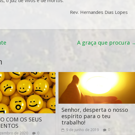
s, o Juiz de vivos e de mortos.
Rev. Hernandes Dias Lopes
nte
A graça que procura
m
Senhor, desperta o nosso
espírito para o teu
O COM OS SEUS
trabalho!
MENTOS
9 de junho de 2019
0
ezembro de 2020
0