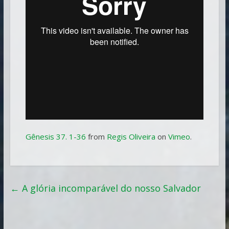
Gênesis 37. 1-36
from
Regis Oliveira
on
Vimeo
.
←
A glória incomparável do nosso Salvador