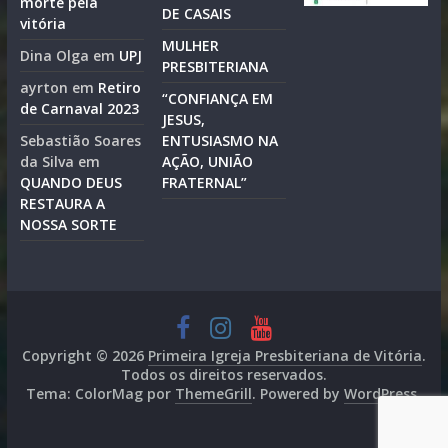
morte pela
DE CASAIS
vitória
MULHER
Dina Olga
em
UPJ
PRESBITERIANA
ayrton
em
Retiro
“CONFIANÇA EM
de Carnaval 2023
JESUS,
Sebastião Soares
ENTUSIASMO NA
da Silva
em
AÇÃO, UNIÃO
QUANDO DEUS
FRATERNAL”
RESTAURA A
NOSSA SORTE
Copyright © 2026
Primeira Igreja Presbiteriana de Vitória
.
Todos os direitos reservados.
Tema: ColorMag por
ThemeGrill
. Powered by
WordPress
.