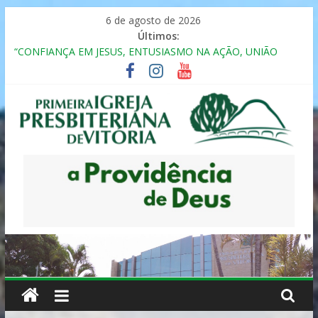
Pular
6 de agosto de 2026
para
Últimos:
o
“CONFIANÇA EM JESUS, ENTUSIASMO NA AÇÃO, UNIÃO
conteúdo
FRATERNAL”
Seminário da Família 2025
Formação em Inclusão, Ensino e Relacionamento com
Pessoas Atípicas
12º ENCONTRO DE CASAIS
MULHER PRESBITERIANA
Primeira
Igreja
Presbiteriana
de