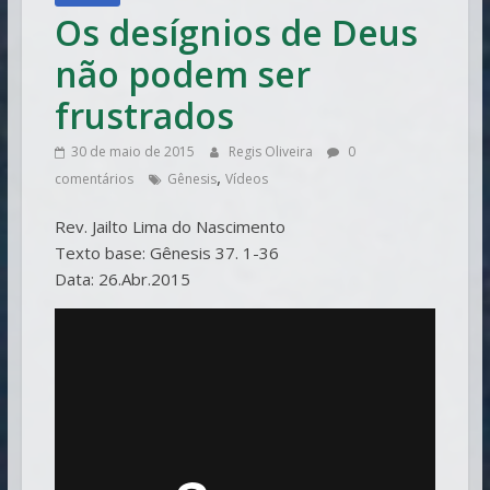
Os desígnios de Deus
não podem ser
frustrados
30 de maio de 2015
Regis Oliveira
0
,
comentários
Gênesis
Vídeos
Rev. Jailto Lima do Nascimento
Texto base: Gênesis 37. 1-36
Data: 26.Abr.2015