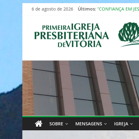
Pular
6 de agosto de 2026
Últimos:
“CONFIANÇA EM JE
para
Seminário da Famíli
o
Primeira
Formação em Inclus
conteúdo
12º ENCONTRO DE 
MULHER PRESBITE
Igreja
Presbiteriana
de
Vitória
SOBRE
MENSAGENS
IGREJA