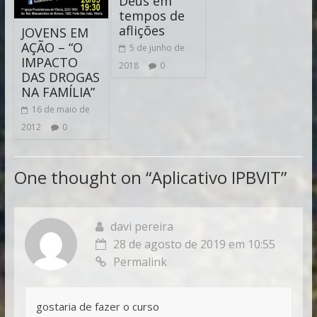
Deus em
tempos de
aflições
JOVENS EM
AÇÃO – “O
5 de junho de
IMPACTO
2018
0
DAS DROGAS
NA FAMÍLIA”
16 de maio de
2012
0
One thought on “
Aplicativo IPBVIT
”
davi pereira
28 de agosto de 2019 em 10:55
Permalink
gostaria de fazer o curso