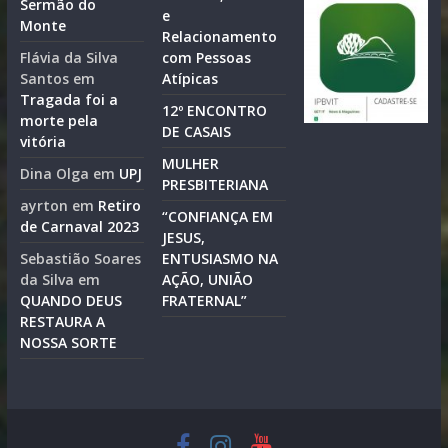
Sermão do
e
Monte
Relacionamento
Flávia da Silva
com Pessoas
Santos
em
Atípicas
Tragada foi a
12º ENCONTRO
morte pela
DE CASAIS
vitória
MULHER
Dina Olga
em
UPJ
PRESBITERIANA
ayrton
em
Retiro
“CONFIANÇA EM
de Carnaval 2023
JESUS,
Sebastião Soares
ENTUSIASMO NA
da Silva
em
AÇÃO, UNIÃO
QUANDO DEUS
FRATERNAL”
RESTAURA A
NOSSA SORTE