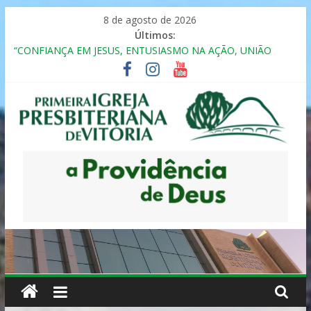
Pular
8 de agosto de 2026
para
Últimos:
o
“CONFIANÇA EM JESUS, ENTUSIASMO NA AÇÃO, UNIÃO
conteúdo
FRATERNAL”
Seminário da Família 2025
Formação em Inclusão, Ensino e Relacionamento com
Pessoas Atípicas
12º ENCONTRO DE CASAIS
MULHER PRESBITERIANA
Primeira
Igreja
Presbiteriana
de