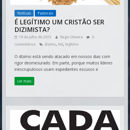
Notícias
Pastorais
É LEGÍTIMO UM CRISTÃO SER
DIZIMISTA?
19 de julho de 2015
Regis Oliveira
0
,
,
comentários
dízimo
fiel
legítimo
O dízimo está sendo atacado em nossos dias com
rigor desmesurado. Em parte, porque muitos líderes
inescrupulosos usam expedientes escusos e
Ler mais