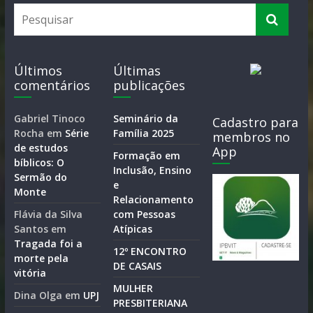
Últimos
Últimas
comentários
publicações
Gabriel Tinoco
Seminário da
Cadastro para
Rocha
em
Série
Família 2025
membros no
de estudos
App
Formação em
bíblicos: O
Inclusão, Ensino
Sermão do
e
Monte
Relacionamento
Flávia da Silva
com Pessoas
Santos
em
Atípicas
Tragada foi a
12º ENCONTRO
morte pela
DE CASAIS
vitória
MULHER
Dina Olga
em
UPJ
PRESBITERIANA