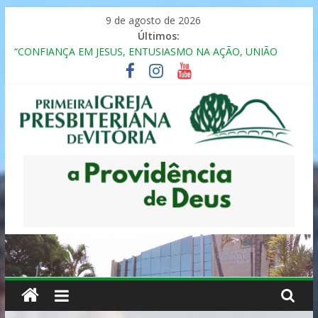
Pular
9 de agosto de 2026
para
Últimos:
o
“CONFIANÇA EM JESUS, ENTUSIASMO NA AÇÃO, UNIÃO
conteúdo
FRATERNAL”
Seminário da Família 2025
Formação em Inclusão, Ensino e Relacionamento com
Pessoas Atípicas
12º ENCONTRO DE CASAIS
MULHER PRESBITERIANA
Primeira
Igreja
Presbiteriana
de