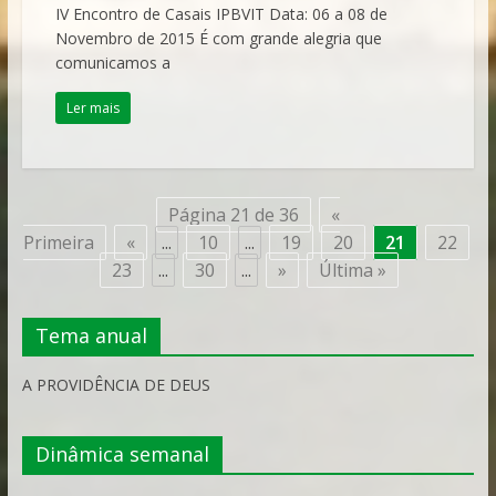
IV Encontro de Casais IPBVIT Data: 06 a 08 de
Novembro de 2015 É com grande alegria que
comunicamos a
Ler mais
Página 21 de 36
«
Primeira
«
...
10
...
19
20
21
22
23
...
30
...
»
Última »
Tema anual
A PROVIDÊNCIA DE DEUS
Dinâmica semanal