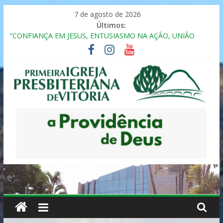
Pular
7 de agosto de 2026
para
Últimos:
o
“CONFIANÇA EM JESUS, ENTUSIASMO NA AÇÃO, UNIÃO
conteúdo
FRATERNAL”
Seminário da Família 2025
Formação em Inclusão, Ensino e Relacionamento com
Pessoas Atípicas
12º ENCONTRO DE CASAIS
MULHER PRESBITERIANA
Primeira
Igreja
Presbiteriana
de