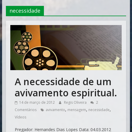
Vitória
necessidade
A necessidade de um
avivamento espiritual.
14 de março de 2012
Regis Oliveira
2
,
,
,
Comentários
avivamento
mensagem
necessidade
Vídeos
Pregador: Hernandes Dias Lopes Data: 04.03.2012