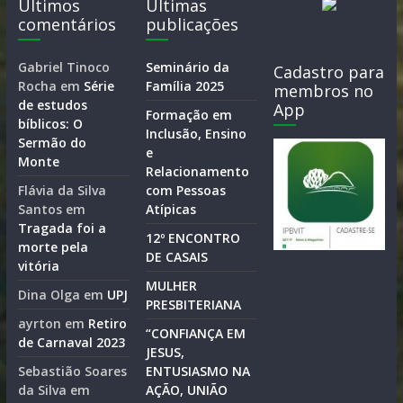
Últimos
Últimas
comentários
publicações
Gabriel Tinoco
Seminário da
Cadastro para
Rocha
em
Série
Família 2025
membros no
de estudos
App
Formação em
bíblicos: O
Inclusão, Ensino
Sermão do
e
Monte
Relacionamento
Flávia da Silva
com Pessoas
Santos
em
Atípicas
Tragada foi a
12º ENCONTRO
morte pela
DE CASAIS
vitória
MULHER
Dina Olga
em
UPJ
PRESBITERIANA
ayrton
em
Retiro
“CONFIANÇA EM
de Carnaval 2023
JESUS,
Sebastião Soares
ENTUSIASMO NA
da Silva
em
AÇÃO, UNIÃO