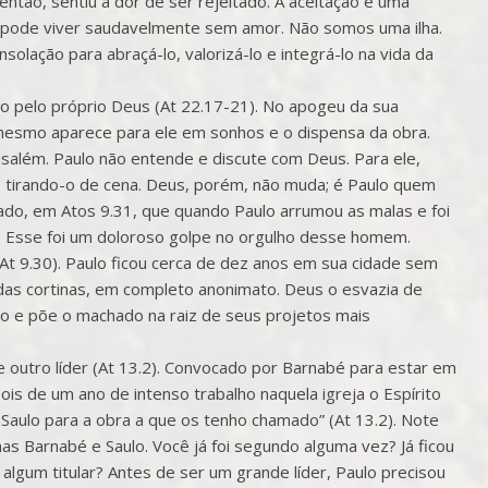
então, sentiu a dor de ser rejeitado. A aceitação é uma
 pode viver saudavelmente sem amor. Não somos uma ilha.
solação para abraçá-lo, valorizá-lo e integrá-lo na vida da
po pelo próprio Deus (At 22.17-21). No apogeu da sua
mesmo aparece para ele em sonhos e o dispensa da obra.
salém. Paulo não entende e discute com Deus. Para ele,
 tirando-o de cena. Deus, porém, não muda; é Paulo quem
ado, em Atos 9.31, que quando Paulo arrumou as malas e foi
r. Esse foi um doloroso golpe no orgulho desse homem.
(At 9.30). Paulo ficou cerca de dez anos em sua cidade sem
 das cortinas, em completo anonimato. Deus o esvazia de
ho e põe o machado na raiz de seus projetos mais
e outro líder (At 13.2). Convocado por Barnabé para estar em
epois de um ano de intenso trabalho naquela igreja o Espírito
 Saulo para a obra a que os tenho chamado” (At 13.2). Note
as Barnabé e Saulo. Você já foi segundo alguma vez? Já ficou
algum titular? Antes de ser um grande líder, Paulo precisou