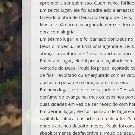
aprender a ser submisso. Quem nunca foi lider
Em sexto lugar, ele foi apedrejado e arrastad
fazendo a obra de Deus, no tempo de Deus, 
Mas, ele não ficou amargurado nem se decepci
obra com alegria.
Em sétimo lugar, ele foi barrado por Deus no s
Deus o impediu. Ele tinha uma agenda e Deus 
abraçar a vontade de Deus. Importa ao obrei
Em oitavo lugar, ele foi preso e açoitado co
vontade de Deus, Paulo foi preso, açoitado c
de ficar revoltado ou amargurado com as circu
portas da prisão e o coração do carcereiro.
Em nono lugar, ele foi escorraçado de Tessalô
perfume do evangelho, mas os espinhos ponti
duas cidades em vez de ser recebido com ho
Em décimo lugar, ele foi chamado de tagarela
capital da cultura, das artes e da filosofia, 
onde trabalhou dezoito meses, Paulo foi cons
absolutamente desfavoráveis. Paulo parece um