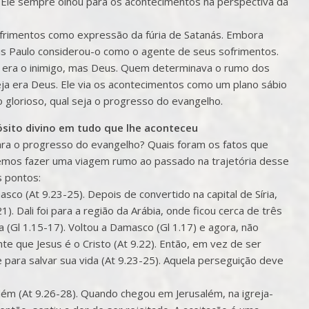
le sempre olhou para os acontecimentos na perspectiva da
sofrimentos como expressão da fúria de Satanás. Embora
ais Paulo considerou-o como o agente de seus sofrimentos.
era o inimigo, mas Deus. Quem determinava o rumo dos
ja era Deus. Ele via os acontecimentos como um plano sábio
glorioso, qual seja o progresso do evangelho.
ósito divino em tudo que lhe aconteceu
ara o progresso do evangelho? Quais foram os fatos que
emos fazer uma viagem rumo ao passado na trajetória desse
s pontos:
sco (At 9.23-25). Depois de convertido na capital de Síria,
). Dali foi para a região da Arábia, onde ficou cerca de três
 (Gl 1.15-17). Voltou a Damasco (Gl 1.17) e agora, não
 que Jesus é o Cristo (At 9.22). Então, em vez de ser
e para salvar sua vida (At 9.23-25). Aquela perseguição deve
além (At 9.26-28). Quando chegou em Jerusalém, na igreja-