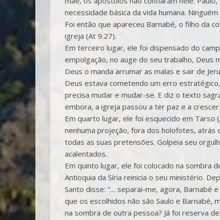
mãe, os apóstolos não confiaram nele. Paulo, 
necessidade básica da vida humana. Ninguém
Foi então que apareceu Barnabé, o filho da con
igreja (At 9.27).
Em terceiro lugar, ele foi dispensado do cam
empolgação, no auge do seu trabalho, Deus 
Deus o manda arrumar as malas e sair de Jeru
Deus estava cometendo um erro estratégico,
precisa mudar e mudar-se. E diz o texto sagr
embora, a igreja passou a ter paz e a cresce
Em quarto lugar, ele foi esquecido em Tarso 
nenhuma projeção, fora dos holofotes, atrás
todas as suas pretensões. Golpeia seu orgul
acalentados.
Em quinto lugar, ele foi colocado na sombra d
Antioquia da Síria reinicia o seu ministério. D
Santo disse: “… separai-me, agora, Barnabé e
que os escolhidos não são Saulo e Barnabé, m
na sombra de outra pessoa? Já foi reserva de 