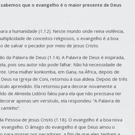
o sabemos que o evangelho é o maior presente de Deus
para a humanidade (1.12). Neste mundo onde reina violência,
ultiplicidade de conceitos religiosos, o evangelho é a boa
 de salvar o pecador por meio de Jesus Cristo.
o da Palavra de Deus (1.14). A Palavra de Deus é inspirada,
s nela, pois seu autor não pode falhar. Não há necessidade de
iente. Uma mulher konkomba, em Gana, na África, depois de
us na Igreja de Coni, retornou à sua aldeia. Depois de três
ículo aprendido. Ela retornou para decorar novamente a
do de Almeida Lidório falou para ela que não precisava ter
ra decorar apenas um versículo, ela respondeu: “A Palavra de
 caminho”.
da Pessoa de Jesus Cristo (1.18). O evangelho é a boa nova
o evangelho. O âmago do evangelho é que Deus amou o
ho para morrer por pecadores, a fim de que eles tenham a