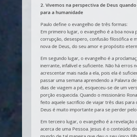
2. Vivemos na perspectiva de Deus quand
para a humanidade
Paulo define o evangelho de três formas:
Em primeiro lugar, o evangelho é a boa nova 
corrupção, desespero, confusão filosófica e m
nova de Deus, do seu amor e propósito eterno
Em segundo lugar, o evangelho é a proclamaçã
inerrante, infalível e suficiente. Não há erro
acrescentar mais nada a ela, pois ela é sufic
passar uma semana aprendendo a Palavra de De
dias de viagem a pé, esqueceu-se de um vers
porção esquecida. Quando o missionário Ronal
feito aquele sacrifício de viajar três dias pa
Deus é muito importante para se perder pelo
Em terceiro lugar, o evangelho é a revelação 
acerca de uma Pessoa. Jesus é o conteúdo d
mundo de tal maneira que deu o seu único Fil