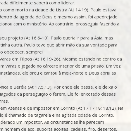
ada dificilmente saberá como liderar.
o como morto na cidade de Listra (At 14.19). Paulo estava
dentro da agenda de Deus e mesmo assim, foi apedrejado.
onou com o ministério. Ao contrário, prosseguiu fazendo a
eu projeto (At 16.6-10). Paulo queria ir para a Ásia, mas
tinha outra. Paulo teve que abrir mão da sua vontade para
ro obedecer, sempre!
m varas em Filipos (At 16.19-26). Mesmo estando no centro da
om varas e jogado no cárcere interior de uma prisão. Em vez
nstâncias, ele orou e cantou à meia-noite e Deus abriu as
nica e Beréia (At 17.5,13). Por onde ele passa, ele deixa o
agudos da perseguição o ferem. Ele foi enxotado dessas
nras.
 em Atenas e de impostor em Corinto (At 17.17.18; 18.12). Na
Paulo é chamado de tagarela e na agitada cidade de Corinto,
iderado um impostor. As circunstâncias lhe parecem
 homem de aço, suporta açoites, cadeias, frio, desertos,