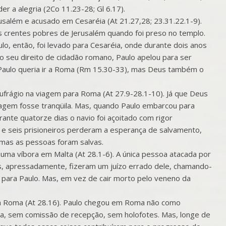
r a alegria (2Co 11.23-28; Gl 6.17).
usalém e acusado em Cesaréia (At 21.27,28; 23.31.22.1-9).
s crentes pobres de Jerusalém quando foi preso no templo.
lo, então, foi levado para Cesaréia, onde durante dois anos
o seu direito de cidadão romano, Paulo apelou para ser
ó Paulo queria ir a Roma (Rm 15.30-33), mas Deus também o
ufrágio na viagem para Roma (At 27.9-28.1-10). Já que Deus
agem fosse tranqüila. Mas, quando Paulo embarcou para
nte quatorze dias o navio foi açoitado com rigor
e seis prisioneiros perderam a esperança de salvamento,
 mas as pessoas foram salvas.
 uma víbora em Malta (At 28.1-6). A única pessoa atacada por
s, apressadamente, fizeram um juízo errado dele, chamando-
 para Paulo. Mas, em vez de cair morto pelo veneno da
m Roma (At 28.16). Paulo chegou em Roma não como
a, sem comissão de recepção, sem holofotes. Mas, longe de