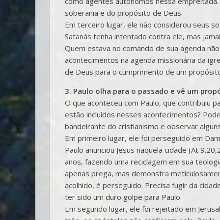
como agentes autônomos nessa empreitada. E
soberania e do propósito de Deus.
Em terceiro lugar, ele não considerou seus 
Satanás tenha intentado contra ele, mas jam
Quem estava no comando de sua agenda não 
acontecimentos na agenda missionária da igre
de Deus para o cumprimento de um propósito 
3. Paulo olha para o passado e vê um prop
O que aconteceu com Paulo, que contribuiu p
estão incluídos nesses acontecimentos? Pod
bandeirante do cristianismo e observar algun
Em primeiro lugar, ele foi perseguido em Dama
Paulo anunciou Jesus naquela cidade (At 9.20,21
anos, fazendo uma reciclagem em sua teologia
apenas prega, mas demonstra meticulosamente
acolhido, é perseguido. Precisa fugir da cidad
ter sido um duro golpe para Paulo.
Em segundo lugar, ele foi rejeitado em Jerus