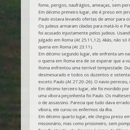
fome, perigos, naufrágios, ameaças, sem perde
Em décimo primeiro lugar, ele é preso em Jer
Paulo estava levando ofertas de amor para o
Os judeus armaram ciladas para matá-lo e Pau
foi acusado injustamente pelos judeus. Usand
julgado em Roma (At 25.11,12). Aliás, não s
queria em Roma (At 23.11).
Em décimo segundo lugar, ele enfrenta um na
o queria em Roma era de se esperar que a vi
Roma enfrentou uma terrível tempestade. Dura
desmesurado e todos os duzentos e setenta 
exceto Paulo (At 27.20-26). O navio pereceu,
Em décimo terceiro lugar, ele foi mordido por
uma víbora peçonhenta foi Paulo. Os maltese
o de assassino. Parecia que tudo dava errado
víbora, ele curou os enfermos da ilha.
Em décimo quarto lugar, ele chegou preso e
missionário, mas como prisioneiro, sem pomp