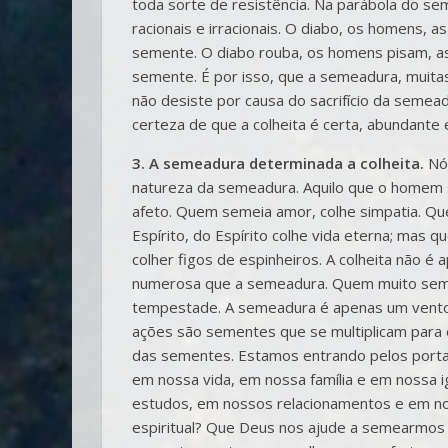
toda sorte de resistência. Na parábola do se
racionais e irracionais. O diabo, os homens, 
semente. O diabo rouba, os homens pisam, a
semente. É por isso, que a semeadura, muita
não desiste por causa do sacrifício da semea
certeza de que a colheita é certa, abundante e 
3. A semeadura determinada a colheita.
Nós
natureza da semeadura. Aquilo que o homem 
afeto. Quem semeia amor, colhe simpatia. Q
Espírito, do Espírito colhe vida eterna; mas
colher figos de espinheiros. A colheita nã
numerosa que a semeadura. Quem muito seme
tempestade. A semeadura é apenas um vento,
ações são sementes que se multiplicam para o
das sementes. Estamos entrando pelos porta
em nossa vida, em nossa família e em nossa
estudos, em nossos relacionamentos e em n
espiritual? Que Deus nos ajude a semearmos 