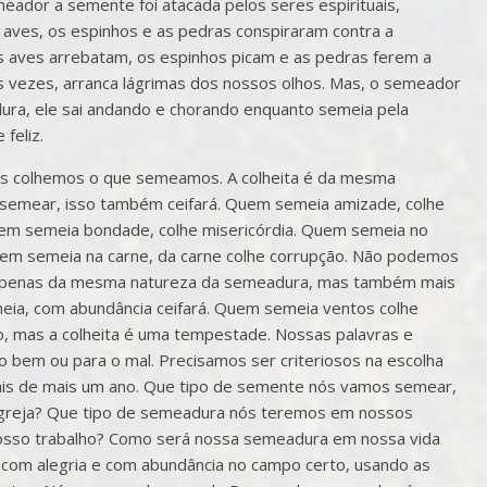
meador a semente foi atacada pelos seres espirituais,
as aves, os espinhos e as pedras conspiraram contra a
s aves arrebatam, os espinhos picam e as pedras ferem a
s vezes, arranca lágrimas dos nossos olhos. Mas, o semeador
dura, ele sai andando e chorando enquanto semeia pela
feliz.
 colhemos o que semeamos. A colheita é da mesma
semear, isso também ceifará. Quem semeia amizade, colhe
uem semeia bondade, colhe misericórdia. Quem semeia no
 quem semeia na carne, da carne colhe corrupção. Não podemos
o é apenas da mesma natureza da semeadura, mas também mais
ia, com abundância ceifará. Quem semeia ventos colhe
 mas a colheita é uma tempestade. Nossas palavras e
 bem ou para o mal. Precisamos ser criteriosos na escolha
is de mais um ano. Que tipo de semente nós vamos semear,
 igreja? Que tipo de semeadura nós teremos em nossos
osso trabalho? Como será nossa semeadura em nossa vida
com alegria e com abundância no campo certo, usando as