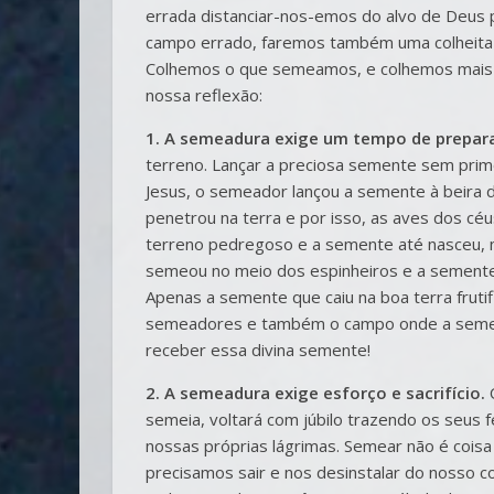
errada distanciar-nos-emos do alvo de Deus 
campo errado, faremos também uma colheita er
Colhemos o que semeamos, e colhemos mais d
nossa reflexão:
1. A semeadura exige um tempo de prepar
terreno. Lançar a preciosa semente sem prime
Jesus, o semeador lançou a semente à beira 
penetrou na terra e por isso, as aves dos 
terreno pedregoso e a semente até nasceu, m
semeou no meio dos espinheiros e a semente a
Apenas a semente que caiu na boa terra fruti
semeadores e também o campo onde a sement
receber essa divina semente!
2. A semeadura exige esforço e sacrifício.
semeia, voltará com júbilo trazendo os seus
nossas próprias lágrimas. Semear não é coisa f
precisamos sair e nos desinstalar do nosso