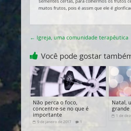
sementes certas, para colhermos os frutos c
muitos frutos, pois é assim que ele é glorifica
←
Igreja, uma comunidade terapêutica
Você pode gostar també
Não perca o foco,
Natal, 
concentre-se no que é
grande 
importante
1 de de
9 de janeiro de 2017
1