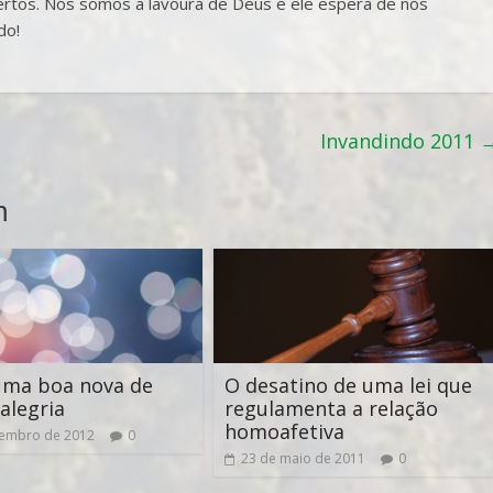
ertos. Nós somos a lavoura de Deus e ele espera de nós
do!
Invandindo 2011
m
uma boa nova de
O desatino de uma lei que
alegria
regulamenta a relação
homoafetiva
zembro de 2012
0
23 de maio de 2011
0