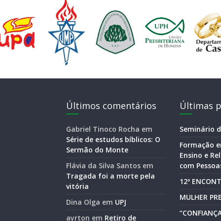
Últimos comentários
Últimas p
Gabriel Tinoco Rocha
em
Seminário d
Série de estudos bíblicos: O
Formação e
Sermão do Monte
Ensino e R
Flávia da Silva Santos
em
com Pessoas
Tragada foi a morte pela
12º ENCONT
vitória
MULHER PRE
Dina Olga
em
UPJ
“CONFIANÇA
ayrton
em
Retiro de