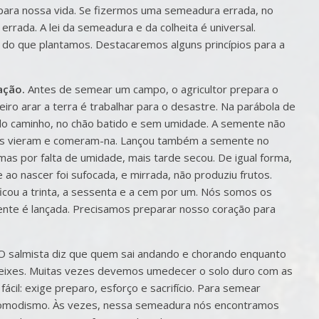
para nossa vida. Se fizermos uma semeadura errada, no
rada. A lei da semeadura e da colheita é universal.
o que plantamos. Destacaremos alguns princípios para a
ação.
Antes de semear um campo, o agricultor prepara o
iro arar a terra é trabalhar para o desastre. Na parábola de
do caminho, no chão batido e sem umidade. A semente não
céus vieram e comeram-na. Lançou também a semente no
as por falta de umidade, mais tarde secou. De igual forma,
o nascer foi sufocada, e mirrada, não produziu frutos.
ficou a trinta, a sessenta e a cem por um. Nós somos os
e é lançada. Precisamos preparar nosso coração para
O salmista diz que quem sai andando e chorando enquanto
 feixes. Muitas vezes devemos umedecer o solo duro com as
ácil: exige preparo, esforço e sacrifício. Para semear
 comodismo. Às vezes, nessa semeadura nós encontramos