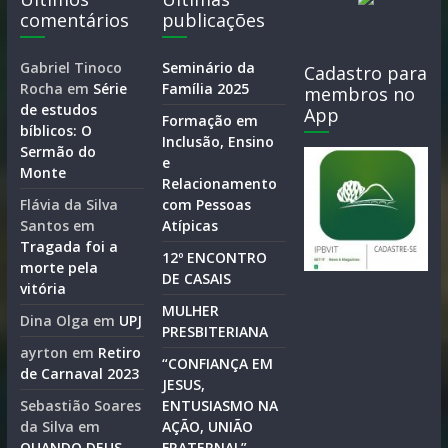
comentários
publicações
Gabriel Tinoco
Seminário da
Cadastro para
Rocha
em
Série
Família 2025
membros no
de estudos
App
Formação em
bíblicos: O
Inclusão, Ensino
Sermão do
e
Monte
Relacionamento
Flávia da Silva
com Pessoas
Santos
em
Atípicas
Tragada foi a
12º ENCONTRO
morte pela
DE CASAIS
vitória
MULHER
Dina Olga
em
UPJ
PRESBITERIANA
ayrton
em
Retiro
“CONFIANÇA EM
de Carnaval 2023
JESUS,
Sebastião Soares
ENTUSIASMO NA
da Silva
em
AÇÃO, UNIÃO
QUANDO DEUS
FRATERNAL”