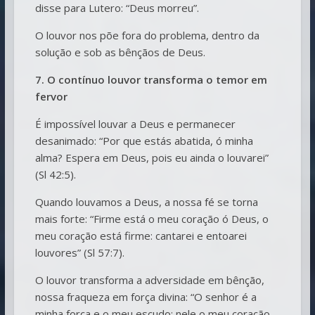
disse para Lutero: “Deus morreu”.
O louvor nos põe fora do problema, dentro da
solução e sob as bênçãos de Deus.
7. O contínuo louvor transforma o temor em
fervor
É impossível louvar a Deus e permanecer
desanimado: “Por que estás abatida, ó minha
alma? Espera em Deus, pois eu ainda o louvarei”
(Sl 42:5).
Quando louvamos a Deus, a nossa fé se torna
mais forte: “Firme está o meu coração ó Deus, o
meu coração está firme: cantarei e entoarei
louvores” (Sl 57:7).
O louvor transforma a adversidade em bênção,
nossa fraqueza em força divina: “O senhor é a
minha força e o meu escudo; nele o meu coração