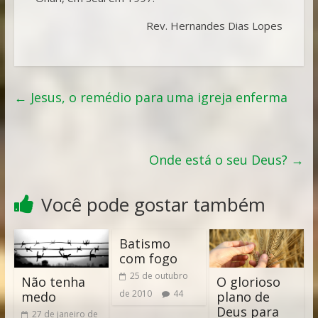
Rev. Hernandes Dias Lopes
←
Jesus, o remédio para uma igreja enferma
Onde está o seu Deus?
→
Você pode gostar também
Batismo
com fogo
25 de outubro
Não tenha
O glorioso
de 2010
44
medo
plano de
Deus para
27 de janeiro de