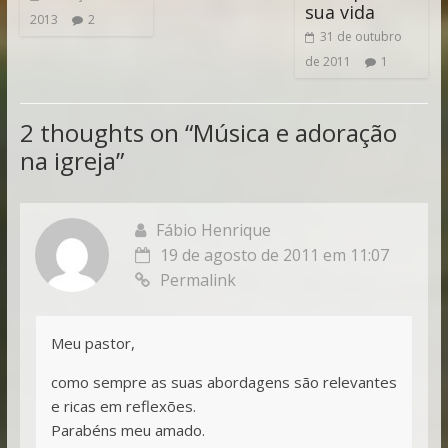
sua vida
2013
2
31 de outubro
de 2011
1
2 thoughts on “
Música e adoração
na igreja
”
Fábio Henrique
19 de agosto de 2011 em 11:07
Permalink
Meu pastor,
como sempre as suas abordagens são relevantes
e ricas em reflexões.
Parabéns meu amado.