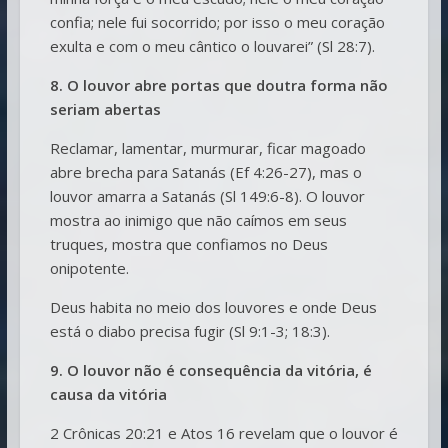
confia; nele fui socorrido; por isso o meu coração
exulta e com o meu cântico o louvarei” (Sl 28:7).
8. O louvor abre portas que doutra forma não
seriam abertas
Reclamar, lamentar, murmurar, ficar magoado
abre brecha para Satanás (Ef 4:26-27), mas o
louvor amarra a Satanás (Sl 149:6-8). O louvor
mostra ao inimigo que não caímos em seus
truques, mostra que confiamos no Deus
onipotente.
Deus habita no meio dos louvores e onde Deus
está o diabo precisa fugir (Sl 9:1-3; 18:3).
9. O louvor não é consequência da vitória, é
causa da vitória
2 Crônicas 20:21 e Atos 16 revelam que o louvor é