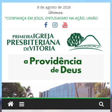
Pular
8 de agosto de 2026
para
Últimos:
MULHER PRESBITERIANA
o
“CONFIANÇA EM JESUS, ENTUSIASMO NA AÇÃO, UNIÃO
conteúdo
FRATERNAL”
Seminário da Família 2025
Formação em Inclusão, Ensino e Relacionamento com
Pessoas Atípicas
12º ENCONTRO DE CASAIS
Primeira
Igreja
Presbiteriana
de