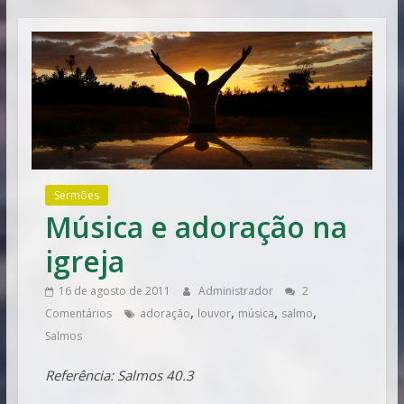
Vitória
Sermões
Música e adoração na
igreja
16 de agosto de 2011
Administrador
2
,
,
,
,
Comentários
adoração
louvor
música
salmo
Salmos
Referência: Salmos 40.3