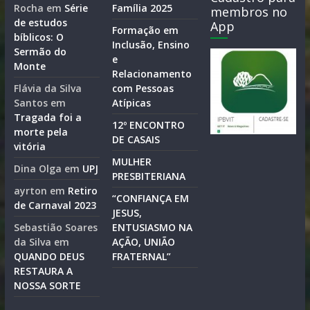
Rocha
em
Série
Família 2025
membros no
de estudos
App
Formação em
bíblicos: O
Inclusão, Ensino
Sermão do
e
Monte
Relacionamento
Flávia da Silva
com Pessoas
Santos
em
Atípicas
Tragada foi a
12º ENCONTRO
morte pela
DE CASAIS
vitória
MULHER
Dina Olga
em
UPJ
PRESBITERIANA
ayrton
em
Retiro
“CONFIANÇA EM
de Carnaval 2023
JESUS,
Sebastião Soares
ENTUSIASMO NA
da Silva
em
AÇÃO, UNIÃO
QUANDO DEUS
FRATERNAL”
RESTAURA A
NOSSA SORTE