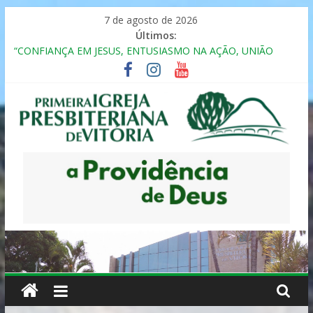
Pular
7 de agosto de 2026
para
Últimos:
o
“CONFIANÇA EM JESUS, ENTUSIASMO NA AÇÃO, UNIÃO
conteúdo
FRATERNAL”
Seminário da Família 2025
Formação em Inclusão, Ensino e Relacionamento com
Pessoas Atípicas
12º ENCONTRO DE CASAIS
MULHER PRESBITERIANA
Primeira
Igreja
Presbiteriana
de