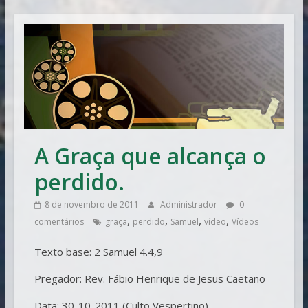
Vitória
A Graça que alcança o
perdido.
8 de novembro de 2011
Administrador
0
,
,
,
,
comentários
graça
perdido
Samuel
vídeo
Vídeos
Texto base: 2 Samuel 4.4,9
Pregador: Rev. Fábio Henrique de Jesus Caetano
Data: 30-10-2011 (Culto Vespertino)