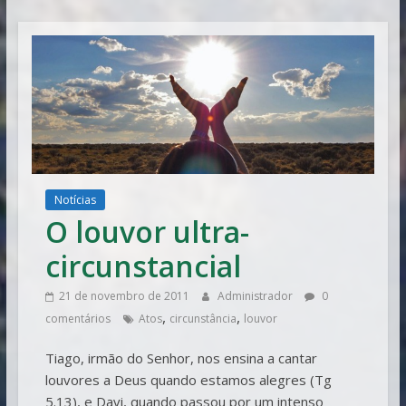
Vitória
Notícias
O louvor ultra-
circunstancial
21 de novembro de 2011
Administrador
0
,
,
comentários
Atos
circunstância
louvor
Tiago, irmão do Senhor, nos ensina a cantar
louvores a Deus quando estamos alegres (Tg
5.13), e Davi, quando passou por um intenso