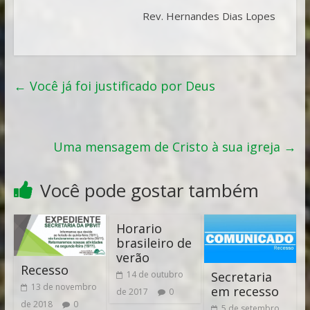
Rev. Hernandes Dias Lopes
←
Você já foi justificado por Deus
Uma mensagem de Cristo à sua igreja
→
Você pode gostar também
Horario
brasileiro de
verão
Recesso
Secretaria
14 de outubro
13 de novembro
em recesso
de 2017
0
de 2018
0
5 de setembro