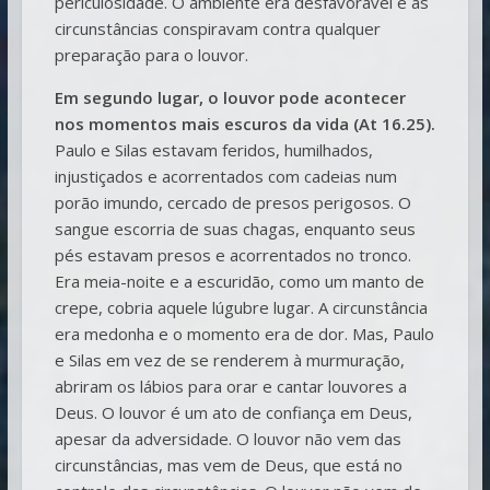
periculosidade. O ambiente era desfavorável e as
circunstâncias conspiravam contra qualquer
preparação para o louvor.
Em segundo lugar, o louvor pode acontecer
nos momentos mais escuros da vida (At 16.25).
Paulo e Silas estavam feridos, humilhados,
injustiçados e acorrentados com cadeias num
porão imundo, cercado de presos perigosos. O
sangue escorria de suas chagas, enquanto seus
pés estavam presos e acorrentados no tronco.
Era meia-noite e a escuridão, como um manto de
crepe, cobria aquele lúgubre lugar. A circunstância
era medonha e o momento era de dor. Mas, Paulo
e Silas em vez de se renderem à murmuração,
abriram os lábios para orar e cantar louvores a
Deus. O louvor é um ato de confiança em Deus,
apesar da adversidade. O louvor não vem das
circunstâncias, mas vem de Deus, que está no