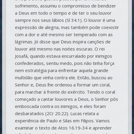
sofrimento, assumiu o compromisso de bendizer
a Deus em todo o tempo e de ter o seu louvor
sempre nos seus lábios (Sl 34.1). O louvor é uma
expressão de alegria, mas também pode coexistir
com a dor e até mesmo ser temperado com as
lágrimas. Jó disse que Deus inspira canções de
louvor até mesmo nas noites escuras. O rei
Josafá, quando estava encurralado por inimigos
confederados, sentiu medo, pois não tinha força
nem estratégia para enfrentar aquela grande
multidão que vinha contra ele. Então, buscou ao
Senhor e, Deus lhe ordenou a formar um coral,
para marchar à frente do exército. Tendo o coral
começado a cantar louvores a Deus, o Senhor pôs
emboscada contra os inimigos, e eles foram
desbaratados (2Cr 20.22). Lucas relata a
experiência de Paulo e Silas em Filipos. Vamos
examinar o texto de Atos 16.19-34 e aprender