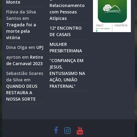
Monte
Relacionamento
Flávia da Silva
com Pessoas
Santos
em
Atípicas
Tragada foi a
12º ENCONTRO
morte pela
DE CASAIS
vitória
MULHER
Dina Olga
em
UPJ
PRESBITERIANA
ayrton
em
Retiro
“CONFIANÇA EM
de Carnaval 2023
JESUS,
Sebastião Soares
ENTUSIASMO NA
da Silva
em
AÇÃO, UNIÃO
QUANDO DEUS
FRATERNAL”
RESTAURA A
NOSSA SORTE