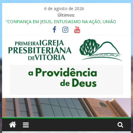
Pular
6 de agosto de 2026
para
Últimos:
o
“CONFIANÇA EM JESUS, ENTUSIASMO NA AÇÃO, UNIÃO
conteúdo
FRATERNAL”
Seminário da Família 2025
Formação em Inclusão, Ensino e Relacionamento com
Pessoas Atípicas
12º ENCONTRO DE CASAIS
MULHER PRESBITERIANA
Primeira
Igreja
Presbiteriana
de