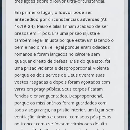
três lições sobre o louvor ultra-circunstancial.
Em primeiro lugar, o louvor pode ser
antecedido por circunstâncias adversas (At
16.19-24).
Paulo e Silas tinham acabado de ser
presos em Filipos. Era uma prisão injusta e
também ilegal. Injusta porque estavam fazendo o
bem e não o mal, e ilegal porque eram cidadãos
romanos e foram lançados no cárcere sem
qualquer direito de defesa. Mais do que isto, foi
uma prisão violenta e desproporcional. Violenta
porque os dois servos de Deus tiveram suas
vestes rasgadas e depois foram açoitados com
varas em praça pública. Seus corpos ficaram
feridos e ensanguentados. Desproporcional,
porque os missionários foram guardados com
toda a segurança, na prisão interior, um lugar sem
ventilação, úmido e escuro, com seus pés pesos
no tronco, como se fossem criminosos de alta