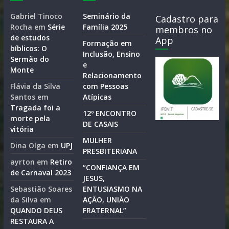
Gabriel Tinoco
Seminário da
Cadastro para
Rocha
em
Série
Família 2025
membros no
de estudos
App
Formação em
bíblicos: O
Inclusão, Ensino
Sermão do
e
Monte
Relacionamento
Flávia da Silva
com Pessoas
Santos
em
Atípicas
Tragada foi a
12º ENCONTRO
morte pela
DE CASAIS
vitória
MULHER
Dina Olga
em
UPJ
PRESBITERIANA
ayrton
em
Retiro
“CONFIANÇA EM
de Carnaval 2023
JESUS,
Sebastião Soares
ENTUSIASMO NA
da Silva
em
AÇÃO, UNIÃO
QUANDO DEUS
FRATERNAL”
RESTAURA A