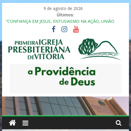
Pular
9 de agosto de 2026
para
Últimos:
o
“CONFIANÇA EM JESUS, ENTUSIASMO NA AÇÃO, UNIÃO
conteúdo
FRATERNAL”
Seminário da Família 2025
Formação em Inclusão, Ensino e Relacionamento com
Pessoas Atípicas
12º ENCONTRO DE CASAIS
MULHER PRESBITERIANA
Primeira
Igreja
Presbiteriana
de