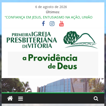
Pular
6 de agosto de 2026
para
Últimos:
o
“CONFIANÇA EM JESUS, ENTUSIASMO NA AÇÃO, UNIÃO
conteúdo
FRATERNAL”
Seminário da Família 2025
Formação em Inclusão, Ensino e Relacionamento com
Pessoas Atípicas
12º ENCONTRO DE CASAIS
MULHER PRESBITERIANA
Primeira
Igreja
Presbiteriana
de