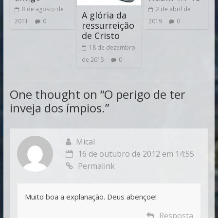
8 de agosto de
2 de abril de
A glória da
2011
0
2019
0
ressurreição
de Cristo
18 de dezembro
de 2015
0
One thought on “
O perigo de ter
inveja dos ímpios.
”
Mical
16 de outubro de 2012 em 14:55
Permalink
Muito boa a explanação. Deus abençoe!
Resposta