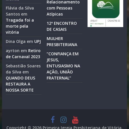
Relacionamento
Flávia da Silva
com Pessoas
Santos
em
Atípicas
Tragada foi a
12º ENCONTRO
morte pela
DE CASAIS
vitória
MULHER
Dina Olga
em
UPJ
PRESBITERIANA
ayrton
em
Retiro
“CONFIANÇA EM
de Carnaval 2023
JESUS,
Sebastião Soares
ENTUSIASMO NA
da Silva
em
AÇÃO, UNIÃO
QUANDO DEUS
FRATERNAL”
RESTAURA A
NOSSA SORTE
Copyright © 2026
Primeira Igreja Presbiteriana de Vitória
.