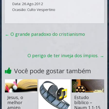
Data: 26.Ago.2012
Ocasião: Culto Vespertino
←
O grande paradoxo do cristianismo
O perigo de ter inveja dos ímpios.
→
Você pode gostar também
Jesus, o
Estudo
melhor
bíblico –
amigo
Naum 1.1-15