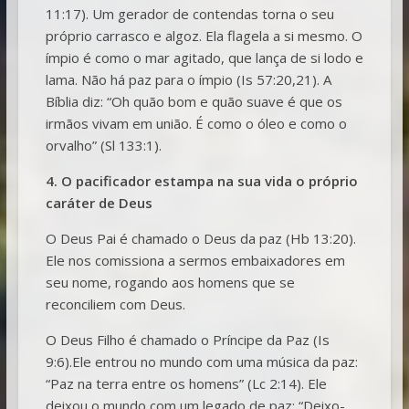
11:17). Um gerador de contendas torna o seu
próprio carrasco e algoz. Ela flagela a si mesmo. O
ímpio é como o mar agitado, que lança de si lodo e
lama. Não há paz para o ímpio (Is 57:20,21). A
Bíblia diz: “Oh quão bom e quão suave é que os
irmãos vivam em união. É como o óleo e como o
orvalho” (Sl 133:1).
4. O pacificador estampa na sua vida o próprio
caráter de Deus
O Deus Pai é chamado o Deus da paz (Hb 13:20).
Ele nos comissiona a sermos embaixadores em
seu nome, rogando aos homens que se
reconciliem com Deus.
O Deus Filho é chamado o Príncipe da Paz (Is
9:6).Ele entrou no mundo com uma música da paz:
“Paz na terra entre os homens” (Lc 2:14). Ele
deixou o mundo com um legado de paz: “Deixo-