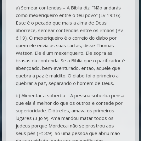
a) Semear contendas – A Bíblia diz: “Não andarás
como mexeriqueiro entre o teu povo” (Lv 19:16).
Este é o pecado que mais a alma de Deus
aborrece, semear contendas entre os irmãos (Pv
6:19). O mexeriqueiro é o correio do diabo por
quem ele envia as suas cartas, disse Thomas
Watson. Ele é um mexeriqueiro. Ele sopra as
brasas da contenda. Se a Bíblia que o pacificador é
abençoado, bem-aventurado, então, aquele que
quebra a paz é maldito. O diabo foi o primeiro a
quebrar a paz, separando o homem de Deus.
b) Alimentar a soberba – A pessoa soberba pensa
que ela é melhor do que os outros e contede por
superioridade. Diótrefes, amava os primeiros
lugares (3 Jo 9). Amã mandou matar todos os
judeus porque Mordecai não se prostrou aos
seus pés (Et 3:9). Só uma pessoa que abriu mão
da sua vaidade, pode ser um pacificador.