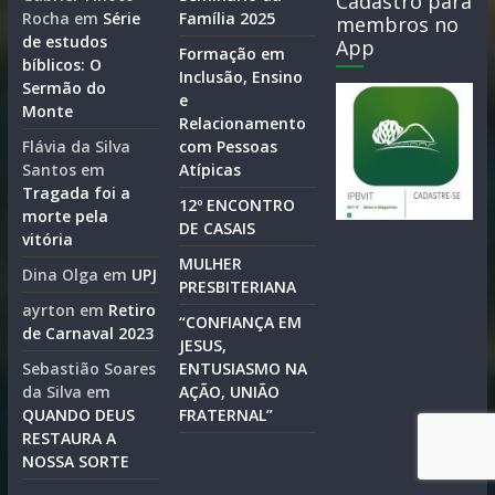
Cadastro para
Rocha
em
Série
Família 2025
membros no
de estudos
App
Formação em
bíblicos: O
Inclusão, Ensino
Sermão do
e
Monte
Relacionamento
Flávia da Silva
com Pessoas
Santos
em
Atípicas
Tragada foi a
12º ENCONTRO
morte pela
DE CASAIS
vitória
MULHER
Dina Olga
em
UPJ
PRESBITERIANA
ayrton
em
Retiro
“CONFIANÇA EM
de Carnaval 2023
JESUS,
Sebastião Soares
ENTUSIASMO NA
da Silva
em
AÇÃO, UNIÃO
QUANDO DEUS
FRATERNAL”
RESTAURA A
NOSSA SORTE