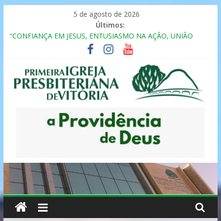
Pular
5 de agosto de 2026
para
Últimos:
MULHER PRESBITERIANA
o
“CONFIANÇA EM JESUS, ENTUSIASMO NA AÇÃO, UNIÃO
conteúdo
FRATERNAL”
Seminário da Família 2025
Formação em Inclusão, Ensino e Relacionamento com
Pessoas Atípicas
12º ENCONTRO DE CASAIS
Primeira
Igreja
Presbiteriana
de