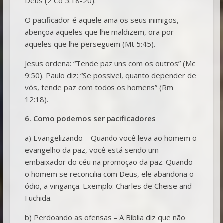
Deus (2 Co 5:18-20).
O pacificador é aquele ama os seus inimigos,
abençoa aqueles que lhe maldizem, ora por
aqueles que lhe perseguem (Mt 5:45).
Jesus ordena: “Tende paz uns com os outros” (Mc
9:50). Paulo diz: “Se possível, quanto depender de
vós, tende paz com todos os homens” (Rm
12:18).
6. Como podemos ser pacificadores
a) Evangelizando – Quando você leva ao homem o
evangelho da paz, você está sendo um
embaixador do céu na promoção da paz. Quando
o homem se reconcilia com Deus, ele abandona o
ódio, a vingança. Exemplo: Charles de Cheise and
Fuchida.
b) Perdoando as ofensas – A Bíblia diz que não