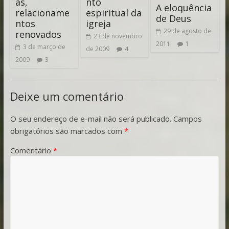
as,
nto
A eloquência
relacioname
espiritual da
de Deus
ntos
igreja
29 de agosto de
renovados
23 de novembro
2011
1
3 de março de
de 2009
4
2009
3
Deixe um comentário
O seu endereço de e-mail não será publicado.
Campos
obrigatórios são marcados com
*
Comentário
*