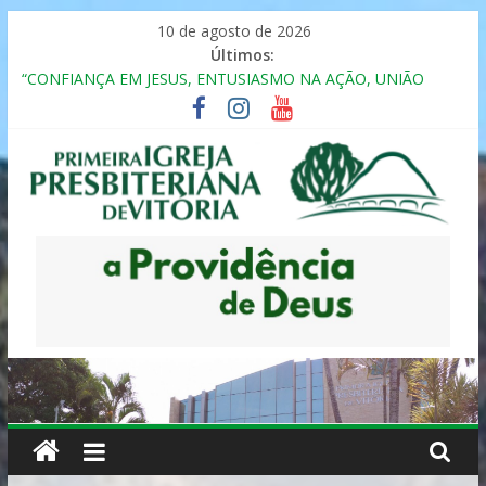
Pular
10 de agosto de 2026
para
Últimos:
o
“CONFIANÇA EM JESUS, ENTUSIASMO NA AÇÃO, UNIÃO
conteúdo
FRATERNAL”
Seminário da Família 2025
Formação em Inclusão, Ensino e Relacionamento com
Pessoas Atípicas
12º ENCONTRO DE CASAIS
MULHER PRESBITERIANA
Primeira
Igreja
Presbiteriana
de