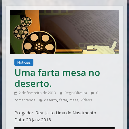
Vitória
Notícias
Uma farta mesa no
deserto.
2 de fevereiro de 2013
Regis Oliveira
0
,
,
,
comentários
deserto
farta
mesa
Vídeos
Pregador: Rev. Jailto Lima do Nascimento
Data: 20.Janz.2013