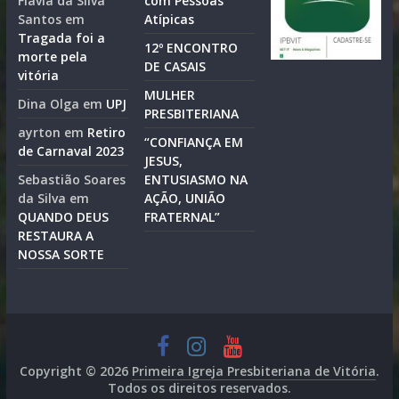
Flávia da Silva
com Pessoas
Santos
em
Atípicas
Tragada foi a
12º ENCONTRO
morte pela
DE CASAIS
vitória
MULHER
Dina Olga
em
UPJ
PRESBITERIANA
ayrton
em
Retiro
“CONFIANÇA EM
de Carnaval 2023
JESUS,
Sebastião Soares
ENTUSIASMO NA
da Silva
em
AÇÃO, UNIÃO
QUANDO DEUS
FRATERNAL”
RESTAURA A
NOSSA SORTE
Copyright © 2026
Primeira Igreja Presbiteriana de Vitória
.
Todos os direitos reservados.