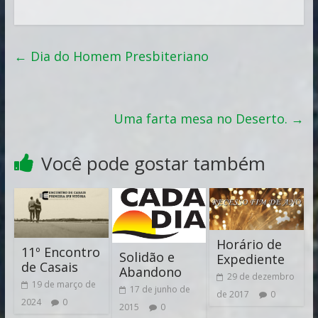
←
Dia do Homem Presbiteriano
Uma farta mesa no Deserto.
→
Você pode gostar também
Horário de
11º Encontro
Solidão e
Expediente
de Casais
Abandono
29 de dezembro
19 de março de
17 de junho de
de 2017
0
2024
0
2015
0