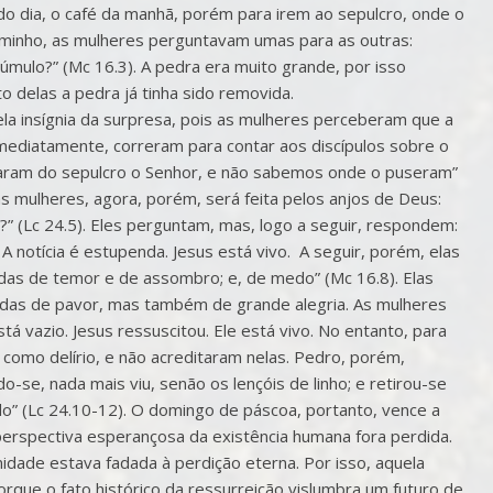
do dia, o café da manhã, porém para irem ao sepulcro, onde o
caminho, as mulheres perguntavam umas para as outras:
mulo?” (Mc 16.3). A pedra era muito grande, por isso
o delas a pedra já tinha sido removida.
a insígnia da surpresa, pois as mulheres perceberam que a
mediatamente, correram para contar aos discípulos sobre o
iraram do sepulcro o Senhor, e não sabemos onde o puseram”
elas mulheres, agora, porém, será feita pelos anjos de Deus:
?” (Lc 24.5). Eles perguntam, mas, logo a seguir, respondem:
. A notícia é estupenda. Jesus está vivo. A seguir, porém, elas
das de temor e de assombro; e, de medo” (Mc 16.8). Elas
adas de pavor, mas também de grande alegria. As mulheres
tá vazio. Jesus ressuscitou. Ele está vivo. No entanto, para
m como delírio, e não acreditaram nelas. Pedro, porém,
o-se, nada mais viu, senão os lençóis de linho; e retirou-se
do” (Lc 24.10-12). O domingo de páscoa, portanto, vence a
perspectiva esperançosa da existência humana fora perdida.
idade estava fadada à perdição eterna. Por isso, aquela
rque o fato histórico da ressurreição vislumbra um futuro de