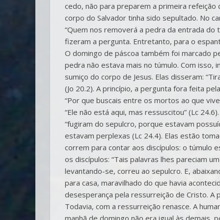
cedo, não para preparem a primeira refeição 
corpo do Salvador tinha sido sepultado. No 
“Quem nos removerá a pedra da entrada do tú
fizeram a pergunta. Entretanto, para o espant
O domingo de páscoa também foi marcado pel
pedra não estava mais no túmulo. Com isso, i
sumiço do corpo de Jesus. Elas disseram: “T
(Jo 20.2). A princípio, a pergunta fora feita p
“Por que buscais entre os mortos ao que vive
“Ele não está aqui, mas ressuscitou” (Lc 24.6)
“fugiram do sepulcro, porque estavam possuí
estavam perplexas (Lc 24.4). Elas estão tom
correm para contar aos discípulos: o túmulo es
os discípulos: “Tais palavras lhes pareciam u
levantando-se, correu ao sepulcro. E, abaixand
para casa, maravilhado do que havia aconteci
desesperança pela ressurreição de Cristo. A 
Todavia, com a ressurreição renasce. A human
manhã de domingo não era igual às demais, po