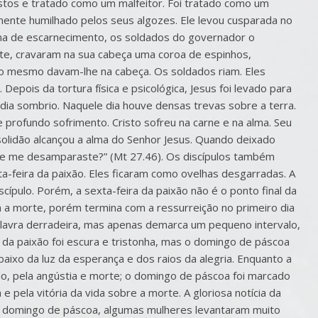
justos e tratado como um malfeitor. Foi tratado como um
amente humilhado pelos seus algozes. Ele levou cusparada no
ma de escarnecimento, os soldados do governador o
te, cravaram na sua cabeça uma coroa de espinhos,
m o mesmo davam-lhe na cabeça. Os soldados riam. Eles
. Depois da tortura física e psicológica, Jesus foi levado para
m dia sombrio. Naquele dia houve densas trevas sobre a terra.
e profundo sofrimento. Cristo sofreu na carne e na alma. Seu
A solidão alcançou a alma do Senhor Jesus. Quando deixado
ue me desamparaste?” (Mt 27.46). Os discípulos também
-feira da paixão. Eles ficaram como ovelhas desgarradas. A
cípulo. Porém, a sexta-feira da paixão não é o ponto final da
om a morte, porém termina com a ressurreição no primeiro dia
alavra derradeira, mas apenas demarca um pequeno intervalo,
ra da paixão foi escura e tristonha, mas o domingo de páscoa
ixo da luz da esperança e dos raios da alegria. Enquanto a
edo, pela angústia e morte; o domingo de páscoa foi marcado
 pela vitória da vida sobre a morte. A gloriosa notícia da
 domingo de páscoa, algumas mulheres levantaram muito