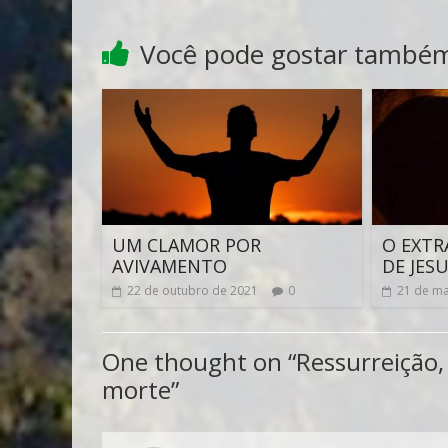
Você pode gostar també
UM CLAMOR POR
O EXTR
AVIVAMENTO
DE JES
22 de outubro de 2021
0
21 de ma
One thought on “
Ressurreição,
morte
”