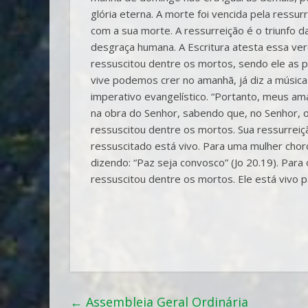
glória eterna. A morte foi vencida pela ressu
com a sua morte. A ressurreição é o triunfo d
desgraça humana. A Escritura atesta essa ver
ressuscitou dentre os mortos, sendo ele as p
vive podemos crer no amanhã, já diz a música
imperativo evangelístico. “Portanto, meus a
na obra do Senhor, sabendo que, no Senhor, o
ressuscitou dentre os mortos. Sua ressurrei
ressuscitado está vivo. Para uma mulher choros
dizendo: “Paz seja convosco” (Jo 20.19). Para
ressuscitou dentre os mortos. Ele está vivo p
←
Assembleia Geral Ordinária