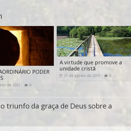
m
A virtude que promove a
unidade cristã
AORDINÁRIO PODER
21 de agosto de 2015
0
US
rço de 2021
0
 o triunfo da graça de Deus sobre a