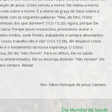
rreição de Jesus. Cristo venceu a morte. Ele matou a morte
a vida sobre a morte. É a vitória da graça de Deus sobre a
dade com as seguintes palavras: “Mas, de fato, Cristo
rimícias dos que dormem” (1Co 15.20). Agora, porque Ele
 sacra. Porque Jesus ressuscitou, precisamos acatar o
mados irmãos, sede firmes, inabaláveis e sempre abundantes
 vosso trabalho não é vão” (1Co 15.58). Ah! Amados! Cristo
ção é o fundamento da nossa esperança. O Cristo
a, Ele diz: “não chores”. Para os aflitos, Ele os saúda
 os amedrontados, Ele os encoraja dizendo: “Não temais!”. Ele
ara sempre. Aleluia!
Rev. Fábio Henrique de Jesus Caetano
Dia Mundial da Saúde