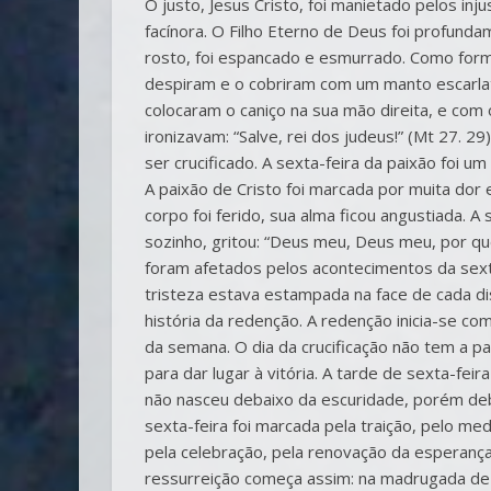
O justo, Jesus Cristo, foi manietado pelos in
facínora. O Filho Eterno de Deus foi profund
rosto, foi espancado e esmurrado. Como for
despiram e o cobriram com um manto escarla
colocaram o caniço na sua mão direita, e co
ironizavam: “Salve, rei dos judeus!” (Mt 27. 29)
ser crucificado. A sexta-feira da paixão foi u
A paixão de Cristo foi marcada por muita dor 
corpo foi ferido, sua alma ficou angustiada. 
sozinho, gritou: “Deus meu, Deus meu, por q
foram afetados pelos acontecimentos da sexta
tristeza estava estampada na face de cada dis
história da redenção. A redenção inicia-se c
da semana. O dia da crucificação não tem a p
para dar lugar à vitória. A tarde de sexta-fei
não nasceu debaixo da escuridade, porém deba
sexta-feira foi marcada pela traição, pelo m
pela celebração, pela renovação da esperança e
ressurreição começa assim: na madrugada de