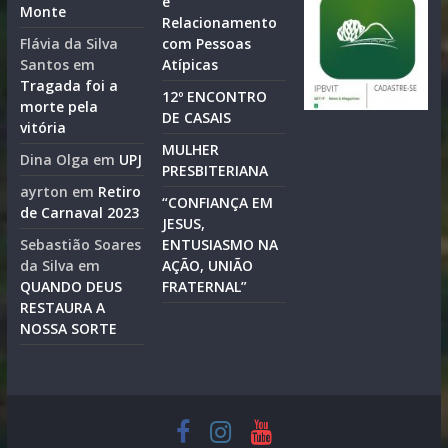
e
Monte
Relacionamento
Flávia da Silva
com Pessoas
Santos
em
Atípicas
Tragada foi a
12º ENCONTRO
morte pela
DE CASAIS
vitória
MULHER
Dina Olga
em
UPJ
PRESBITERIANA
ayrton
em
Retiro
“CONFIANÇA EM
de Carnaval 2023
JESUS,
Sebastião Soares
ENTUSIASMO NA
da Silva
em
AÇÃO, UNIÃO
QUANDO DEUS
FRATERNAL”
RESTAURA A
NOSSA SORTE