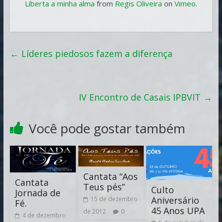
Liberta a minha alma
from
Regis Oliveira
on
Vimeo
.
←
Líderes piedosos fazem a diferença
IV Encontro de Casais IPBVIT
→
Você pode gostar também
Cantata “Aos
Cantata
Teus pés”
Culto
Jornada de
Aniversário
15 de dezembro
Fé.
45 Anos UPA
de 2012
0
4 de dezembro