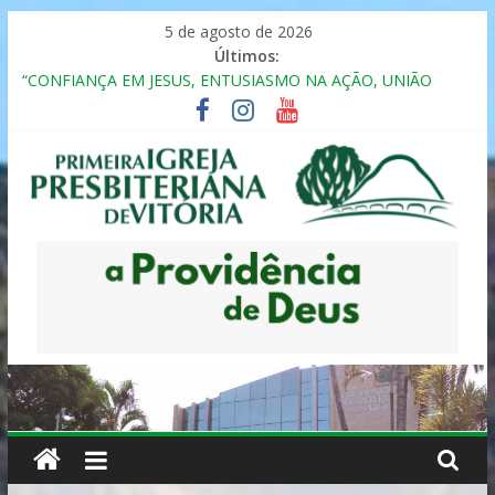
Pular
5 de agosto de 2026
para
Últimos:
o
“CONFIANÇA EM JESUS, ENTUSIASMO NA AÇÃO, UNIÃO
conteúdo
FRATERNAL”
Seminário da Família 2025
Formação em Inclusão, Ensino e Relacionamento com
Pessoas Atípicas
12º ENCONTRO DE CASAIS
MULHER PRESBITERIANA
Primeira
Igreja
Presbiteriana
de