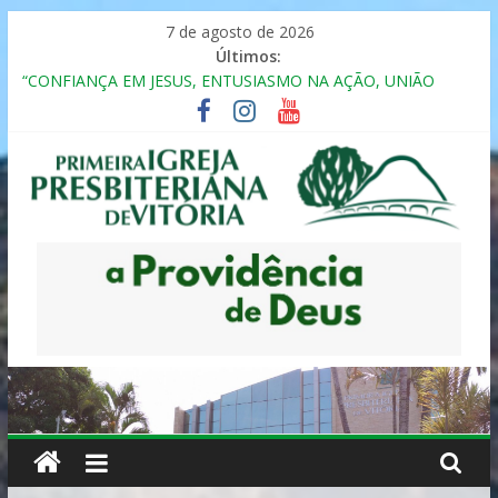
Pular
7 de agosto de 2026
para
Últimos:
o
“CONFIANÇA EM JESUS, ENTUSIASMO NA AÇÃO, UNIÃO
conteúdo
FRATERNAL”
Seminário da Família 2025
Formação em Inclusão, Ensino e Relacionamento com
Pessoas Atípicas
12º ENCONTRO DE CASAIS
MULHER PRESBITERIANA
Primeira
Igreja
Presbiteriana
de