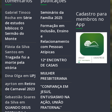
comentários
publicações
Gabriel Tinoco
Seminário da
Cadastro para
Rocha
em
Série
Família 2025
membros no
de estudos
App
Formação em
bíblicos: O
Inclusão, Ensino
Sermão do
e
Monte
Relacionamento
Flávia da Silva
com Pessoas
Santos
em
Atípicas
Tragada foi a
12º ENCONTRO
morte pela
DE CASAIS
vitória
MULHER
Dina Olga
em
UPJ
PRESBITERIANA
ayrton
em
Retiro
“CONFIANÇA EM
de Carnaval 2023
JESUS,
Sebastião Soares
ENTUSIASMO NA
da Silva
em
AÇÃO, UNIÃO
QUANDO DEUS
FRATERNAL”