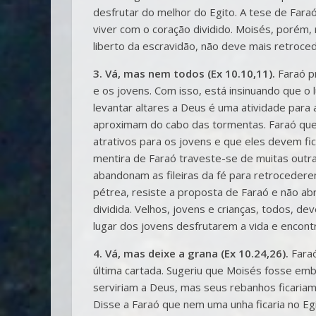
desfrutar do melhor do Egito. A tese de Fara
viver com o coração dividido. Moisés, porém
liberto da escravidão, não deve mais retroce
3. Vá, mas nem todos (Ex 10.10,11).
Faraó pr
e os jovens. Com isso, está insinuando que o 
levantar altares a Deus é uma atividade para
aproximam do cabo das tormentas. Faraó quer
atrativos para os jovens e que eles devem fi
mentira de Faraó traveste-se de muitas outr
abandonam as fileiras da fé para retroceder
pétrea, resiste a proposta de Faraó e não ab
dividida. Velhos, jovens e crianças, todos, d
lugar dos jovens desfrutarem a vida e encont
4. Vá, mas deixe a grana (Ex 10.24,26).
Faraó
última cartada. Sugeriu que Moisés fosse emb
serviriam a Deus, mas seus rebanhos ficariam
Disse a Faraó que nem uma unha ficaria no Eg