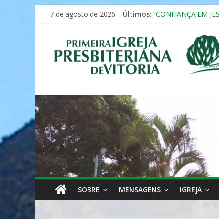
Pular
7 de agosto de 2026
Últimos:
“CONFIANÇA EM JE
para
Seminário da Famíli
o
Primeira
Formação em Inclus
conteúdo
12º ENCONTRO DE 
MULHER PRESBITE
Igreja
Presbiteriana
de
Vitória
SOBRE
MENSAGENS
IGREJA