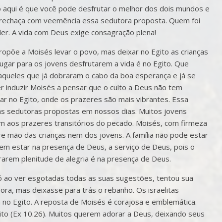
ó aqui é que você pode desfrutar o melhor dos dois mundos e
, rechaça com veemência essa sedutora proposta. Quem foi
der. A vida com Deus exige consagração plena!
opõe a Moisés levar o povo, mas deixar no Egito as crianças
lugar para os jovens desfrutarem a vida é no Egito. Que
 aqueles que já dobraram o cabo da boa esperança e já se
 induzir Moisés a pensar que o culto a Deus não tem
car no Egito, onde os prazeres são mais vibrantes. Essa
as sedutoras propostas em nossos dias. Muitos jovens
em aos prazeres transitórios do pecado. Moisés, com firmeza
re mão das crianças nem dos jovens. A família não pode estar
evem estar na presença de Deus, a serviço de Deus, pois o
rarem plenitude de alegria é na presença de Deus.
 ao ver esgotadas todas as suas sugestões, tentou sua
ora, mas deixasse para trás o rebanho. Os israelitas
 no Egito. A reposta de Moisés é corajosa e emblemática.
ito (Ex 10.26). Muitos querem adorar a Deus, deixando seus