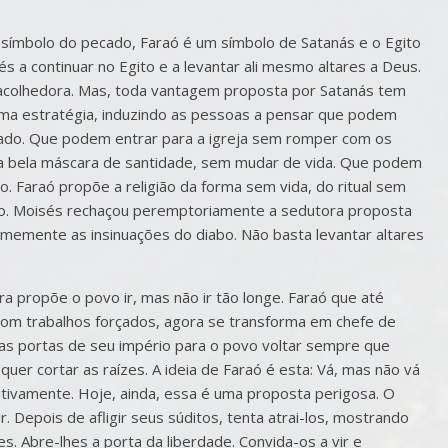
símbolo do pecado, Faraó é um símbolo de Satanás e o Egito
 a continuar no Egito e a levantar ali mesmo altares a Deus.
e acolhedora. Mas, toda vantagem proposta por Satanás tem
sma estratégia, induzindo as pessoas a pensar que podem
cado. Que podem entrar para a igreja sem romper com os
bela máscara de santidade, sem mudar de vida. Que podem
. Faraó propõe a religião da forma sem vida, do ritual sem
o. Moisés rechaçou peremptoriamente a sedutora proposta
rmemente as insinuações do diabo. Não basta levantar altares
a propõe o povo ir, mas não ir tão longe. Faraó que até
com trabalhos forçados, agora se transforma em chefe de
 as portas de seu império para o povo voltar sempre que
quer cortar as raízes. A ideia de Faraó é esta: Vá, mas não vá
nitivamente. Hoje, ainda, essa é uma proposta perigosa. O
Depois de afligir seus súditos, tenta atrai-los, mostrando
. Abre-lhes a porta da liberdade. Convida-os a vir e