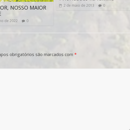
2 de maio de 2013
0
OR, NOSSO MAIOR
E
lho de 2022
0
pos obrigatórios são marcados com
*