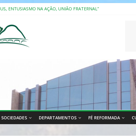
SUS, ENTUSIASMO NA AÇÃO, UNIÃO FRATERNAL”
a 2025
ão, Ensino e Relacionamento com Pessoas Atípicas
CASAIS
RIANA
SOCIEDADES
DEPARTAMENTOS
FÉ REFORMADA
C