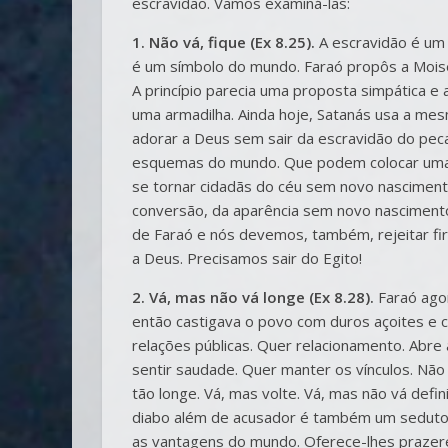
escravidão. Vamos examiná-las:
1. Não vá, fique (Ex 8.25).
A escravidão é um 
é um símbolo do mundo. Faraó propôs a Moisés
A princípio parecia uma proposta simpática 
uma armadilha. Ainda hoje, Satanás usa a me
adorar a Deus sem sair da escravidão do pe
esquemas do mundo. Que podem colocar uma 
se tornar cidadãs do céu sem novo nascimento
conversão, da aparência sem novo nasciment
de Faraó e nós devemos, também, rejeitar fi
a Deus. Precisamos sair do Egito!
2. Vá, mas não vá longe (Ex 8.28).
Faraó agor
então castigava o povo com duros açoites e 
relações públicas. Quer relacionamento. Abre
sentir saudade. Quer manter os vínculos. Não 
tão longe. Vá, mas volte. Vá, mas não vá defi
diabo além de acusador é também um sedutor. 
as vantagens do mundo. Oferece-lhes prazeres