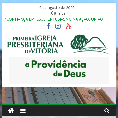
Pular
6 de agosto de 2026
para
Últimos:
o
“CONFIANÇA EM JESUS, ENTUSIASMO NA AÇÃO, UNIÃO
conteúdo
FRATERNAL”
Seminário da Família 2025
Formação em Inclusão, Ensino e Relacionamento com
Pessoas Atípicas
12º ENCONTRO DE CASAIS
MULHER PRESBITERIANA
Primeira
Igreja
Presbiteriana
de