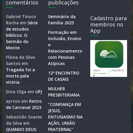
comentários
publicações
Gabriel Tinoco
Seminário da
Cadastro para
Rocha
em
Série
Família 2025
membros no
de estudos
App
Formação em
bíblicos: O
Inclusão, Ensino
Sermão do
e
Monte
Relacionamento
Flávia da Silva
com Pessoas
Santos
em
Atípicas
Tragada foi a
12º ENCONTRO
morte pela
DE CASAIS
vitória
MULHER
Dina Olga
em
UPJ
PRESBITERIANA
ayrton
em
Retiro
“CONFIANÇA EM
de Carnaval 2023
JESUS,
Sebastião Soares
ENTUSIASMO NA
da Silva
em
AÇÃO, UNIÃO
QUANDO DEUS
FRATERNAL”