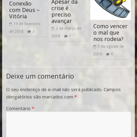
Apesar da
Conexão
crise é
com Deus –
preciso
Vitória
avançar
15 de fevereiro
Como vencer
2 de março de
o mal que
de 2018
3
2016
1
nos rodeia?
1 de agosto de
2019
0
Deixe um comentário
O seu endereço de e-mail não será publicado.
Campos
obrigatórios são marcados com
*
Comentário
*