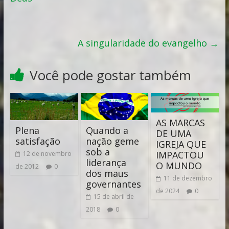
A singularidade do evangelho
→
Você pode gostar também
AS MARCAS
Plena
Quando a
DE UMA
satisfação
nação geme
IGREJA QUE
sob a
IMPACTOU
12 de novembro
liderança
O MUNDO
de 2012
0
dos maus
11 de dezembro
governantes
de 2024
0
15 de abril de
2018
0