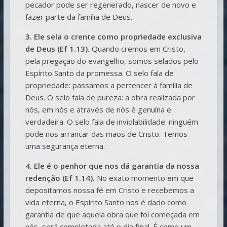
pecador pode ser regenerado, nascer de novo e
fazer parte da família de Deus.
3. Ele sela o crente como propriedade exclusiva
de Deus (Ef 1.13).
Quando cremos em Cristo,
pela pregação do evangelho, somos selados pelo
Espírito Santo da promessa. O selo fala de
propriedade: passamos a pertencer à família de
Deus. O selo fala de pureza: a obra realizada por
nós, em nós e através de nós é genuína e
verdadeira. O selo fala de inviolabilidade: ninguém
pode nos arrancar das mãos de Cristo. Temos
uma segurança eterna.
4. Ele é o penhor que nos dá garantia da nossa
redenção (Ef 1.14).
No exato momento em que
depositamos nossa fé em Cristo e recebemos a
vida eterna, o Espírito Santo nos é dado como
garantia de que aquela obra que foi começada em
nós, será completada até o dia final. É como um