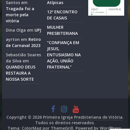
Santos
em
Atípicas
Tragada foi a
12º ENCONTRO
morte pela
DE CASAIS
vitória
MULHER
Dina Olga
em
UPJ
PRESBITERIANA
ayrton
em
Retiro
“CONFIANÇA EM
de Carnaval 2023
JESUS,
Sebastião Soares
ENTUSIASMO NA
da Silva
em
AÇÃO, UNIÃO
QUANDO DEUS
FRATERNAL”
RESTAURA A
NOSSA SORTE
Copyright © 2026
Primeira Igreja Presbiteriana de Vitória
.
Todos os direitos reservados.
Tema: ColorMag por
ThemeGrill
. Powered by
WordPress
.