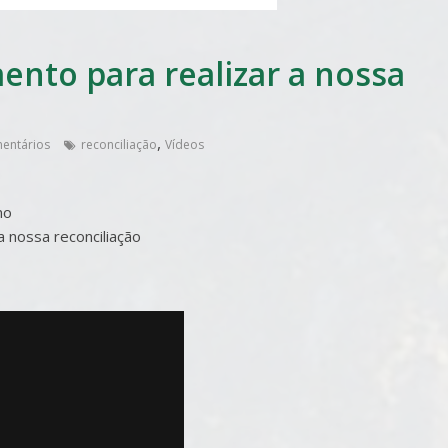
ento para realizar a nossa
,
entários
reconciliação
Vídeos
no
a nossa reconciliação