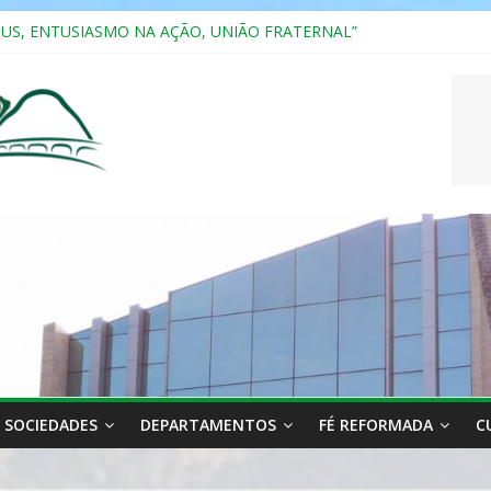
SUS, ENTUSIASMO NA AÇÃO, UNIÃO FRATERNAL”
a 2025
ão, Ensino e Relacionamento com Pessoas Atípicas
CASAIS
RIANA
SOCIEDADES
DEPARTAMENTOS
FÉ REFORMADA
C