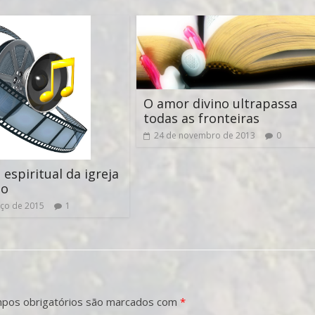
O amor divino ultrapassa
todas as fronteiras
24 de novembro de 2013
0
 espiritual da igreja
to
ço de 2015
1
pos obrigatórios são marcados com
*