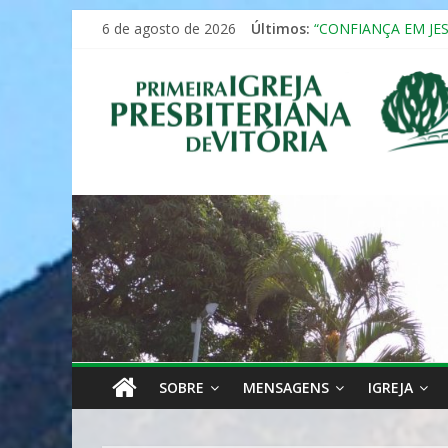
Pular
6 de agosto de 2026
Últimos:
“CONFIANÇA EM JE
para
Seminário da Famíli
o
Primeira
Formação em Inclus
conteúdo
12º ENCONTRO DE 
MULHER PRESBITE
Igreja
Presbiteriana
de
Vitória
SOBRE
MENSAGENS
IGREJA