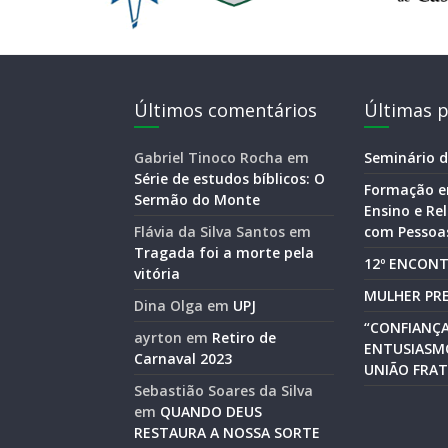
Últimos comentários
Últimas p
Gabriel Tinoco Rocha
em
Seminário d
Série de estudos bíblicos: O
Formação e
Sermão do Monte
Ensino e R
Flávia da Silva Santos
em
com Pessoas
Tragada foi a morte pela
12º ENCONT
vitória
MULHER PRE
Dina Olga
em
UPJ
“CONFIANÇA
ayrton
em
Retiro de
ENTUSIASM
Carnaval 2023
UNIÃO FRAT
Sebastião Soares da Silva
em
QUANDO DEUS
RESTAURA A NOSSA SORTE