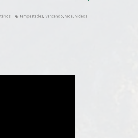
,
,
,
tários
tempestades
vencendo
vida
Vídeos