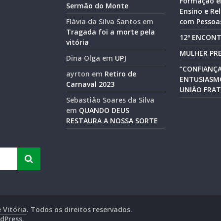
Formação e
Sermão do Monte
Ensino e R
Flávia da Silva Santos
em
com Pessoas
Tragada foi a morte pela
12º ENCONT
vitória
MULHER PRE
Dina Olga
em
UPJ
“CONFIANÇA
ayrton
em
Retiro de
ENTUSIASM
Carnaval 2023
UNIÃO FRAT
Sebastião Soares da Silva
em
QUANDO DEUS
RESTAURA A NOSSA SORTE
 Vitória
. Todos os direitos reservados.
dPress
.