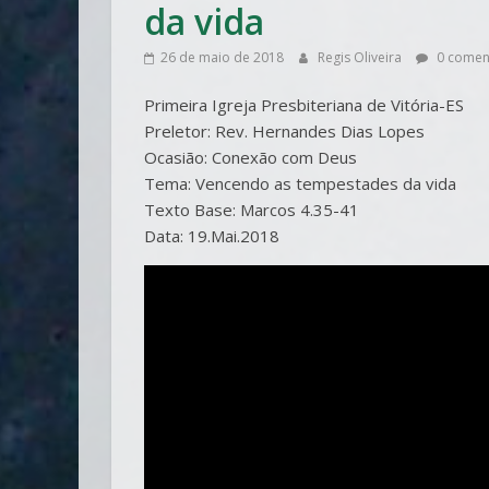
da vida
26 de maio de 2018
Regis Oliveira
0 comen
Primeira Igreja Presbiteriana de Vitória-ES
Preletor: Rev. Hernandes Dias Lopes
Ocasião: Conexão com Deus
Tema: Vencendo as tempestades da vida
Texto Base: Marcos 4.35-41
Data: 19.Mai.2018