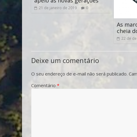
apelo às novas gerações
21 de janeiro de 2019
0
As marc
cheia d
22 de d
Deixe um comentário
O seu endereço de e-mail não será publicado.
Cam
Comentário
*