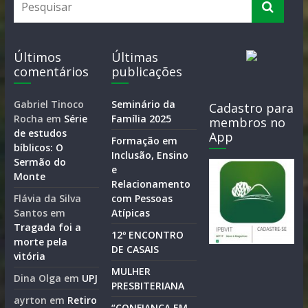
Últimos
Últimas
comentários
publicações
Gabriel Tinoco
Seminário da
Cadastro para
Rocha
em
Série
Família 2025
membros no
de estudos
App
Formação em
bíblicos: O
Inclusão, Ensino
Sermão do
e
Monte
Relacionamento
Flávia da Silva
com Pessoas
Santos
em
Atípicas
Tragada foi a
12º ENCONTRO
morte pela
DE CASAIS
vitória
MULHER
Dina Olga
em
UPJ
PRESBITERIANA
ayrton
em
Retiro
“CONFIANÇA EM