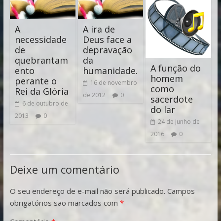
A
A ira de
necessidade
Deus face a
de
depravação
quebrantam
da
A função do
ento
humanidade.
homem
perante o
16 de novembro
como
Rei da Glória
de 2012
0
sacerdote
6 de outubro de
do lar
2013
0
24 de junho de
2016
0
Deixe um comentário
O seu endereço de e-mail não será publicado.
Campos
obrigatórios são marcados com
*