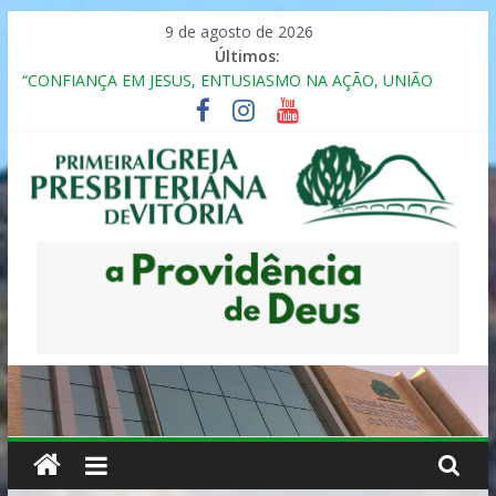
Pular
9 de agosto de 2026
para
Últimos:
o
“CONFIANÇA EM JESUS, ENTUSIASMO NA AÇÃO, UNIÃO
conteúdo
FRATERNAL”
Seminário da Família 2025
Formação em Inclusão, Ensino e Relacionamento com
Pessoas Atípicas
12º ENCONTRO DE CASAIS
MULHER PRESBITERIANA
Primeira
Igreja
Presbiteriana
de