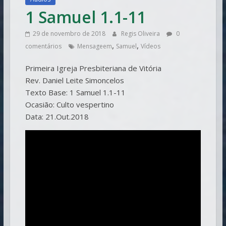
1 Samuel 1.1-11
29 de novembro de 2018
Regis Oliveira
0
,
,
comentários
Mensageem
Samuel
Vídeos
Primeira Igreja Presbiteriana de Vitória
Rev. Daniel Leite Simoncelos
Texto Base: 1 Samuel 1.1-11
Ocasião: Culto vespertino
Data: 21.Out.2018