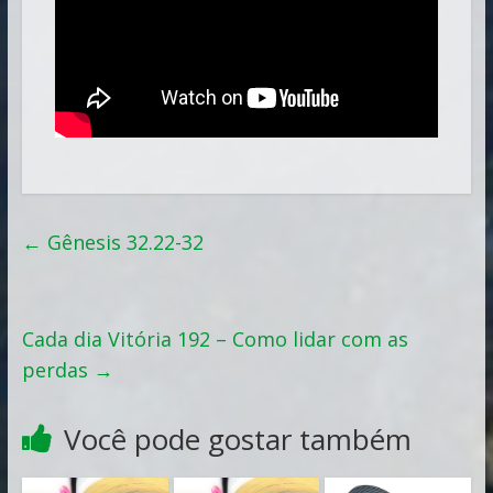
←
Gênesis 32.22-32
Cada dia Vitória 192 – Como lidar com as
perdas
→
Você pode gostar também