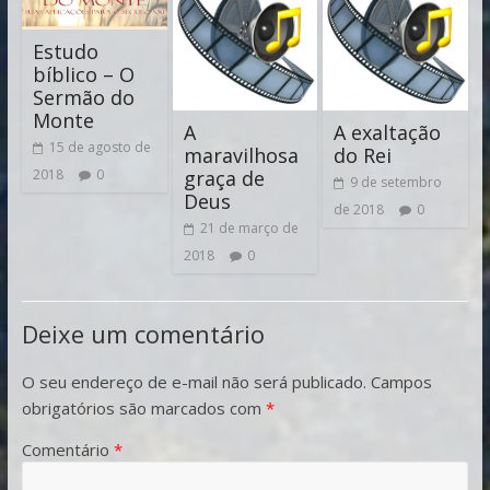
Estudo
bíblico – O
Sermão do
Monte
A
A exaltação
15 de agosto de
maravilhosa
do Rei
graça de
2018
0
9 de setembro
Deus
de 2018
0
21 de março de
2018
0
Deixe um comentário
O seu endereço de e-mail não será publicado.
Campos
obrigatórios são marcados com
*
Comentário
*