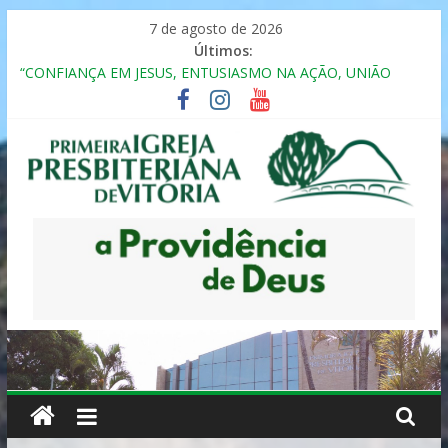
Pular
7 de agosto de 2026
para
Últimos:
o
“CONFIANÇA EM JESUS, ENTUSIASMO NA AÇÃO, UNIÃO
conteúdo
FRATERNAL”
Seminário da Família 2025
Formação em Inclusão, Ensino e Relacionamento com
Pessoas Atípicas
12º ENCONTRO DE CASAIS
MULHER PRESBITERIANA
Primeira
Igreja
Presbiteriana
de