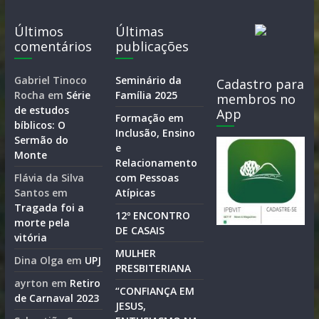
Últimos
Últimas
comentários
publicações
Gabriel Tinoco
Seminário da
Cadastro para
Rocha
em
Série
Família 2025
membros no
de estudos
App
Formação em
bíblicos: O
Inclusão, Ensino
Sermão do
e
Monte
Relacionamento
Flávia da Silva
com Pessoas
Santos
em
Atípicas
Tragada foi a
12º ENCONTRO
morte pela
DE CASAIS
vitória
MULHER
Dina Olga
em
UPJ
PRESBITERIANA
ayrton
em
Retiro
“CONFIANÇA EM
de Carnaval 2023
JESUS,