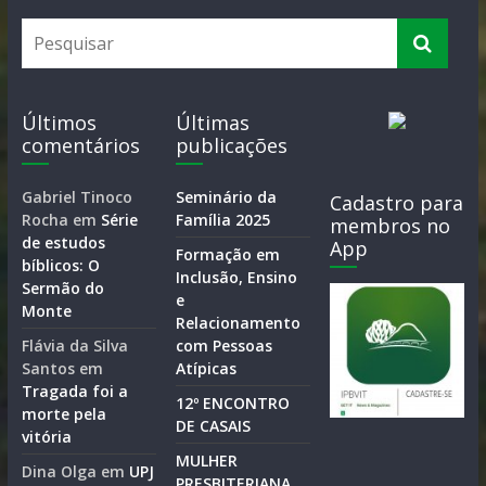
Últimos
Últimas
comentários
publicações
Gabriel Tinoco
Seminário da
Cadastro para
Rocha
em
Série
Família 2025
membros no
de estudos
App
Formação em
bíblicos: O
Inclusão, Ensino
Sermão do
e
Monte
Relacionamento
Flávia da Silva
com Pessoas
Santos
em
Atípicas
Tragada foi a
12º ENCONTRO
morte pela
DE CASAIS
vitória
MULHER
Dina Olga
em
UPJ
PRESBITERIANA