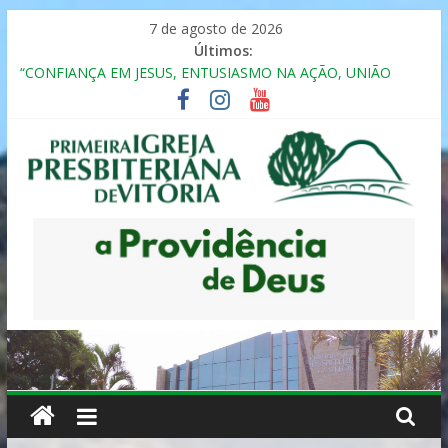
Pular
7 de agosto de 2026
para
Últimos:
o
“CONFIANÇA EM JESUS, ENTUSIASMO NA AÇÃO, UNIÃO
conteúdo
FRATERNAL”
Seminário da Família 2025
Formação em Inclusão, Ensino e Relacionamento com
Pessoas Atípicas
12º ENCONTRO DE CASAIS
MULHER PRESBITERIANA
Primeira
Igreja
Presbiteriana
de