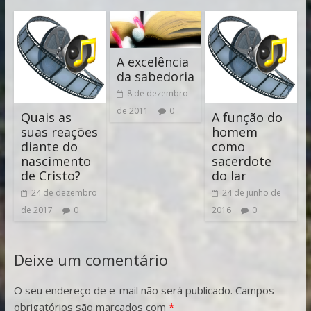
A excelência
da sabedoria
8 de dezembro
de 2011
0
Quais as
A função do
suas reações
homem
diante do
como
nascimento
sacerdote
de Cristo?
do lar
24 de dezembro
24 de junho de
de 2017
0
2016
0
Deixe um comentário
O seu endereço de e-mail não será publicado.
Campos
obrigatórios são marcados com
*