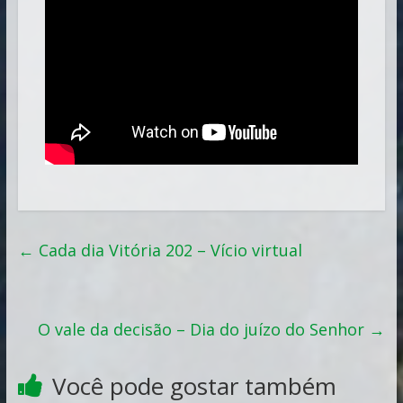
←
Cada dia Vitória 202 – Vício virtual
O vale da decisão – Dia do juízo do Senhor
→
Você pode gostar também