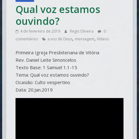
Qual voz estamos
ouvindo?
4 de fevereiro de 2019
Regis Oliveira
0
,
,
comentários
a voz de Deus
mensagem
Vídeos
Primeira Igreja Presbiteriana de Vitória
Rev. Daniel Leite Simoncelos
Texto Base: 1 Samuel 1.1-15
Tema: Qual voz estamos ouvindo?
Ocasião: Culto vespertino
Data: 20.Jan.2019