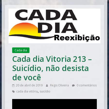
Vitória
Cada dia
Cada dia Vitoria 213 –
Suicídio, não desista
de você
20 de abril de 2019
Regis Oliveira
0 comentários
,
cada dia vitória
suicídio