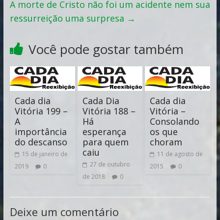
A morte de Cristo não foi um acidente nem sua
ressurreição uma surpresa
→
Você pode gostar também
Cada dia
Cada Dia
Cada dia
Vitória 199 –
Vitória 188 –
Vitória –
A
Há
Consolando
importância
esperança
os que
do descanso
para quem
choram
caiu
15 de janeiro de
11 de agosto de
27 de outubro
2019
0
2015
0
de 2018
0
Deixe um comentário