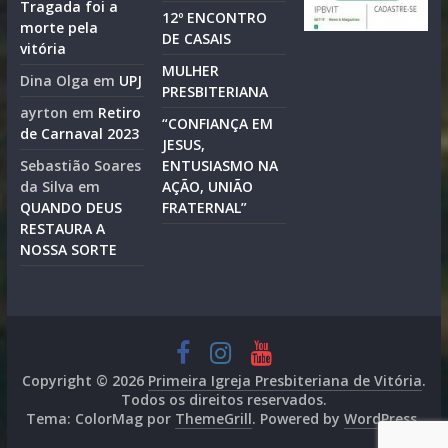
Tragada foi a
12º ENCONTRO
morte pela
DE CASAIS
vitória
MULHER
Dina Olga
em
UPJ
PRESBITERIANA
ayrton
em
Retiro
“CONFIANÇA EM
de Carnaval 2023
JESUS,
Sebastião Soares
ENTUSIASMO NA
da Silva
em
AÇÃO, UNIÃO
QUANDO DEUS
FRATERNAL”
RESTAURA A
NOSSA SORTE
Copyright © 2026
Primeira Igreja Presbiteriana de Vitória
.
Todos os direitos reservados.
Tema: ColorMag por
ThemeGrill
. Powered by
WordPress
.