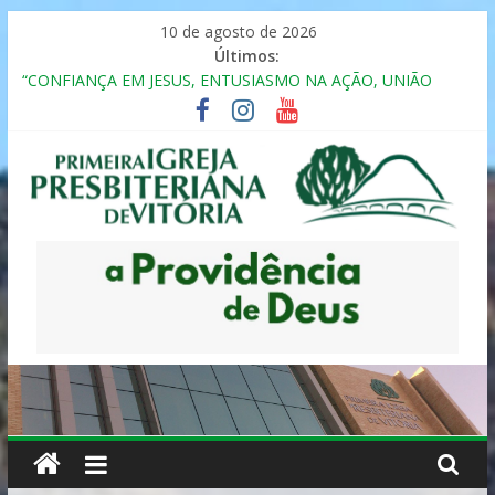
Pular
10 de agosto de 2026
para
Últimos:
o
“CONFIANÇA EM JESUS, ENTUSIASMO NA AÇÃO, UNIÃO
conteúdo
FRATERNAL”
Seminário da Família 2025
Formação em Inclusão, Ensino e Relacionamento com
Pessoas Atípicas
12º ENCONTRO DE CASAIS
MULHER PRESBITERIANA
Primeira
Igreja
Presbiteriana
de