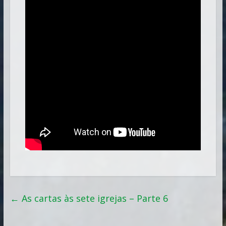
←
As cartas às sete igrejas – Parte 6