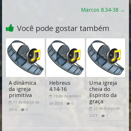
Marcos 8.34-38
→
Você pode gostar também
A dinâmica
Hebreus
Uma igreja
da igreja
4.14-16
cheia do
primitiva
Espírito da
18 de dezembro
graça:
11 de março de
de 2018
0
22 de março de
2016
0
2017
1