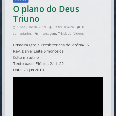
O plano do Deus
Triuno
10 de julho de 2019
Regis Oliveira
0
,
,
comentários
mensagem
Trindade
Vídeos
Primeira Igreja Presbiteriana de Vitória-ES
Rev. Daniel Leite Simoncelos
Culto matutino
Texto base: Efésios 2.11-22
Data: 23.Jun.2019