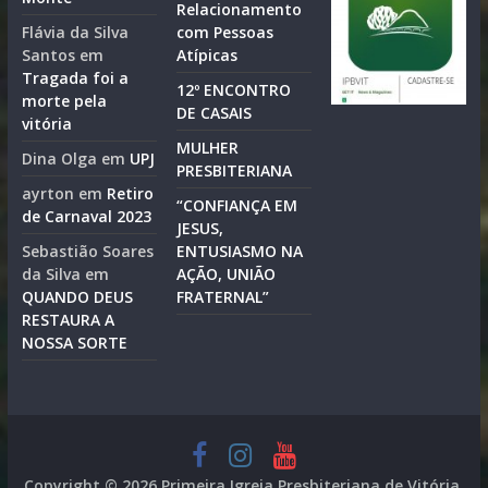
Relacionamento
Flávia da Silva
com Pessoas
Santos
em
Atípicas
Tragada foi a
12º ENCONTRO
morte pela
DE CASAIS
vitória
MULHER
Dina Olga
em
UPJ
PRESBITERIANA
ayrton
em
Retiro
“CONFIANÇA EM
de Carnaval 2023
JESUS,
Sebastião Soares
ENTUSIASMO NA
da Silva
em
AÇÃO, UNIÃO
QUANDO DEUS
FRATERNAL”
RESTAURA A
NOSSA SORTE
Copyright © 2026
Primeira Igreja Presbiteriana de Vitória
.