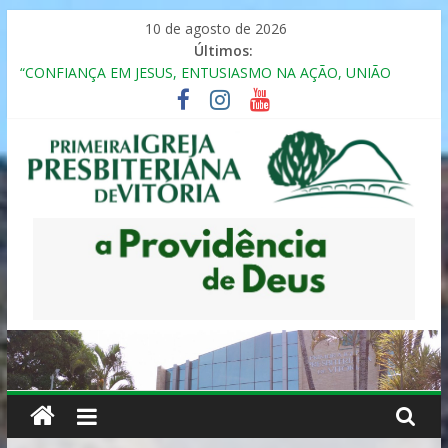
Pular
10 de agosto de 2026
para
Últimos:
o
“CONFIANÇA EM JESUS, ENTUSIASMO NA AÇÃO, UNIÃO
conteúdo
FRATERNAL”
Seminário da Família 2025
Formação em Inclusão, Ensino e Relacionamento com
Pessoas Atípicas
12º ENCONTRO DE CASAIS
MULHER PRESBITERIANA
Primeira
Igreja
Presbiteriana
de