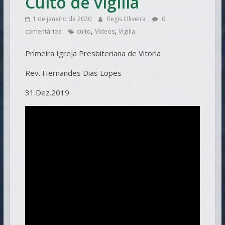
Culto de vigilia
1 de janeiro de 2020
Regis Oliveira
0
,
,
comentários
culto
Vídeos
Vigilia
Primeira Igreja Presbiteriana de Vitória
Rev. Hernandes Dias Lopes
31.Dez.2019