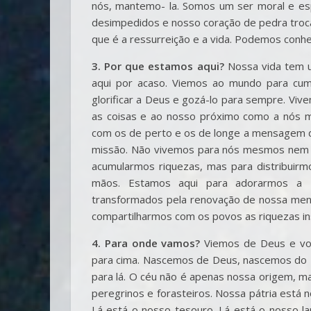
nós, mantemo- la. Somos um ser moral e esp
desimpedidos e nosso coração de pedra troc
que é a ressurreição e a vida. Podemos conhe
3. Por que estamos aqui?
Nossa vida tem u
aqui por acaso. Viemos ao mundo para cump
glorificar a Deus e gozá-lo para sempre. Vi
as coisas e ao nosso próximo como a nós m
com os de perto e os de longe a mensagem da
missão. Não vivemos para nós mesmos nem p
acumularmos riquezas, mas para distribui
mãos. Estamos aqui para adorarmos a 
transformados pela renovação de nossa ment
compartilharmos com os povos as riquezas in
4. Para onde vamos?
Viemos de Deus e vol
para cima. Nascemos de Deus, nascemos do 
para lá. O céu não é apenas nossa origem, m
peregrinos e forasteiros. Nossa pátria está 
Lá está o nosso tesouro. Lá está o nosso la