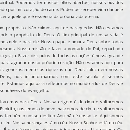
iritual. Podemos ter nossos olhos abertos, nossos ouvidos
ado por um coração de carne. Podemos receber vida daquele
cer aquele que é essência da própria vida eterna.
m propósito. Não caímos aqui de paraquedas. Não estamos
rir o propósito de Deus. O fim principal de nossa vida é
vemos nele e para ele. Nosso papel é amar a Deus sobre todas
esmos. Nossa missão é fazer a vontade do Pai, repartindo
 graça. Fazer discípulos de todas as nações é nossa grande
ara agradar nosso próprio coração. Não estamos aqui para
rmos generosamente as riquezas que Deus coloca em nossas
Deus, nos inconformarmos com este século e sermos
e. Estamos aqui para refletirmos no mundo a luz de Deus e
sondáveis do evangelho.
taremos para Deus. Nossa origem é de cima e voltaremos
Espírito, nascemos de novo, nascemos de cima e voltaremos
as também o nosso destino. Aqui não é nosso lar. Aqui somos
no céu. Nossa herança está no céu. Nosso Senhor está no céu.
r. É para lá que caminhamos. A jornada para lá é pesada. Os