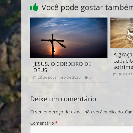
Você pode gostar també
A graça
capacit
JESUS, O CORDEIRO DE
sofrim
DEUS
30 de ag
28 de novembro de 2020
0
Deixe um comentário
O seu endereço de e-mail não será publicado.
Cam
Comentário
*