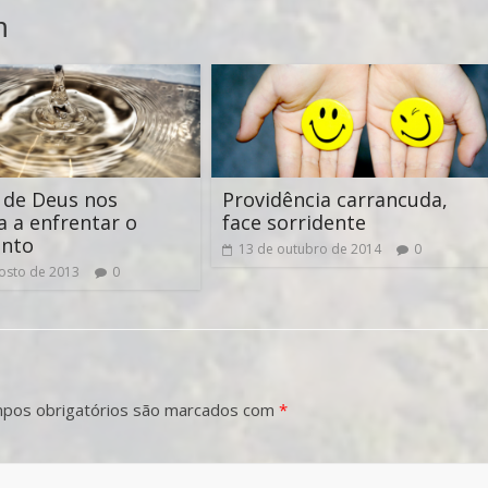
m
 de Deus nos
Providência carrancuda,
a a enfrentar o
face sorridente
ento
13 de outubro de 2014
0
osto de 2013
0
pos obrigatórios são marcados com
*