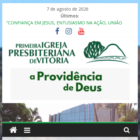
Pular
7 de agosto de 2026
para
Últimos:
o
“CONFIANÇA EM JESUS, ENTUSIASMO NA AÇÃO, UNIÃO
conteúdo
FRATERNAL”
Seminário da Família 2025
Formação em Inclusão, Ensino e Relacionamento com
Pessoas Atípicas
12º ENCONTRO DE CASAIS
MULHER PRESBITERIANA
Primeira
Igreja
Presbiteriana
de