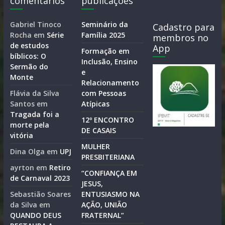
comentários
publicações
Gabriel Tinoco
Seminário da
Cadastro para
Rocha
em
Série
Família 2025
membros no
de estudos
App
Formação em
bíblicos: O
Inclusão, Ensino
Sermão do
e
Monte
Relacionamento
Flávia da Silva
com Pessoas
Santos
em
Atípicas
Tragada foi a
12º ENCONTRO
morte pela
DE CASAIS
vitória
MULHER
Dina Olga
em
UPJ
PRESBITERIANA
ayrton
em
Retiro
“CONFIANÇA EM
de Carnaval 2023
JESUS,
Sebastião Soares
ENTUSIASMO NA
da Silva
em
AÇÃO, UNIÃO
QUANDO DEUS
FRATERNAL”