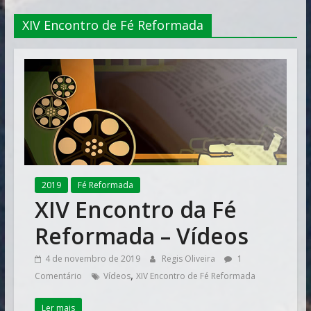
Vitória
XIV Encontro de Fé Reformada
2019
Fé Reformada
XIV Encontro da Fé
Reformada – Vídeos
4 de novembro de 2019
Regis Oliveira
1
,
Comentário
Vídeos
XIV Encontro de Fé Reformada
Ler mais