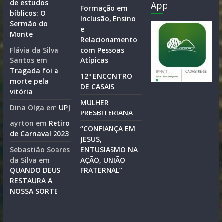
de estudos
App
Formação em
bíblicos: O
Inclusão, Ensino
Sermão do
e
Monte
Relacionamento
Flávia da Silva
com Pessoas
Santos
em
Atípicas
Tragada foi a
12º ENCONTRO
morte pela
DE CASAIS
vitória
MULHER
Dina Olga
em
UPJ
PRESBITERIANA
ayrton
em
Retiro
“CONFIANÇA EM
de Carnaval 2023
JESUS,
Sebastião Soares
ENTUSIASMO NA
da Silva
em
AÇÃO, UNIÃO
QUANDO DEUS
FRATERNAL”
RESTAURA A
NOSSA SORTE