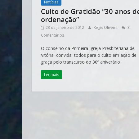
Notícias
Culto de Gratidão “30 anos d
ordenação”
23 de janeiro de 2012
Regis Oliveira
3
Comentários
O conselho da Primeira Igreja Presbiteriana de
Vitória convida todos para o culto em ação de
graça pelo transcurso do 30º aniverário
Ler mais