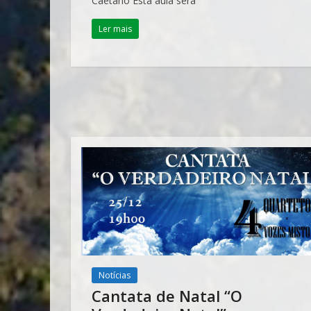
Caetano Está aula será
Ler mais
Notícias
Cantata de Natal “O