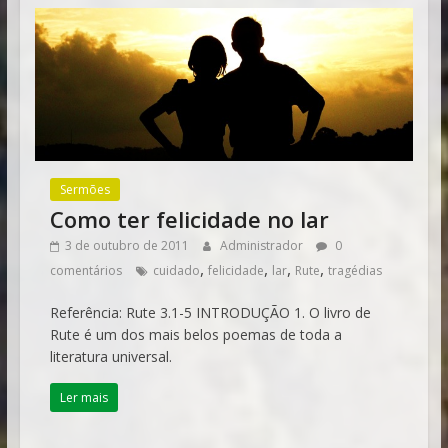
Sermões
Como ter felicidade no lar
3 de outubro de 2011
Administrador
0
,
,
,
,
comentários
cuidado
felicidade
lar
Rute
tragédias
Referência: Rute 3.1-5 INTRODUÇÃO 1. O livro de
Rute é um dos mais belos poemas de toda a
literatura universal.
Ler mais