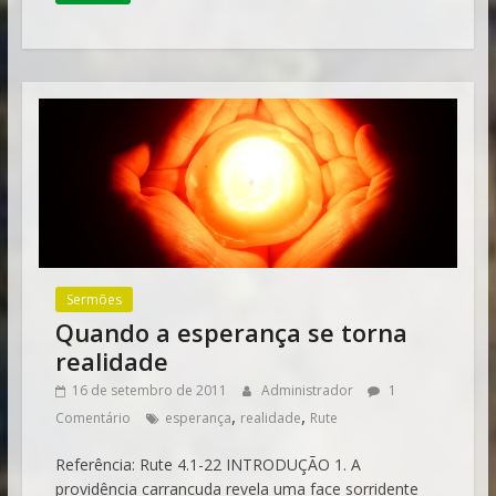
Sermões
Quando a esperança se torna
realidade
16 de setembro de 2011
Administrador
1
,
,
Comentário
esperança
realidade
Rute
Referência: Rute 4.1-22 INTRODUÇÃO 1. A
providência carrancuda revela uma face sorridente