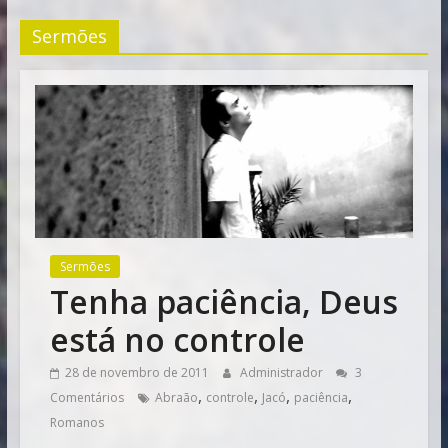
Vitória
Sermões
Sermões
Tenha paciência, Deus
está no controle
28 de novembro de 2011
Administrador
3
,
,
,
,
Comentários
Abraão
controle
Jacó
paciência
Romanos