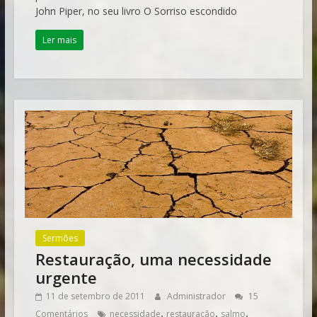
John Piper, no seu livro O Sorriso escondido
Ler mais
Sermões
Restauração, uma necessidade
urgente
11 de setembro de 2011
Administrador
15
,
,
,
Comentários
necessidade
restauração
salmo