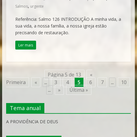
,
Salmos
urgente
Referência: Salmo 126 INTRODUÇÃO A minha vida, a
sua vida, a nossa família, a nossa igreja estão
precisando de restauração.
Ler mais
Página 5 de 13
«
Primeira
«
...
3
4
5
6
7
...
10
...
»
Última »
Tema anual
A PROVIDÊNCIA DE DEUS