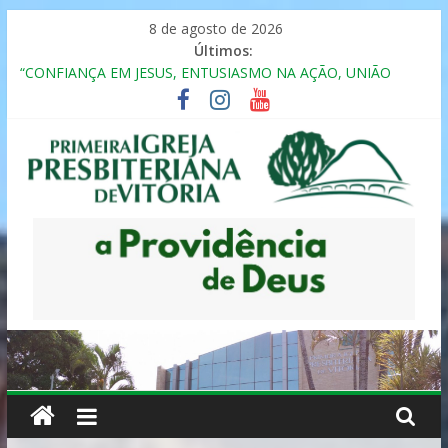
Pular
8 de agosto de 2026
para
Últimos:
o
“CONFIANÇA EM JESUS, ENTUSIASMO NA AÇÃO, UNIÃO
conteúdo
FRATERNAL”
Seminário da Família 2025
Formação em Inclusão, Ensino e Relacionamento com
Pessoas Atípicas
12º ENCONTRO DE CASAIS
MULHER PRESBITERIANA
Primeira
Igreja
Presbiteriana
de