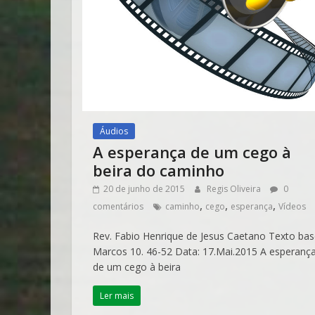
Áudios
A esperança de um cego à
beira do caminho
20 de junho de 2015
Regis Oliveira
0
,
,
,
comentários
caminho
cego
esperança
Vídeos
Rev. Fabio Henrique de Jesus Caetano Texto bas
Marcos 10. 46-52 Data: 17.Mai.2015 A esperanç
de um cego à beira
Ler mais