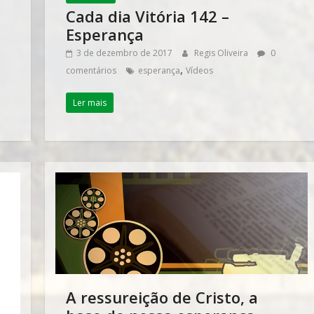
Cada dia Vitória 142 –
Esperança
3 de dezembro de 2017
Regis Oliveira
0
,
comentários
esperança
Vídeos
Ler mais
A ressureição de Cristo, a