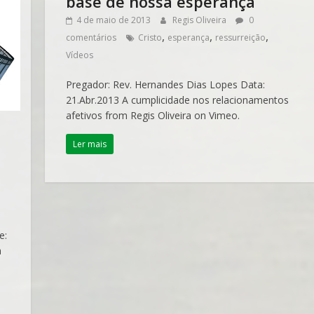
base de nossa esperança
4 de maio de 2013
Regis Oliveira
0
,
,
,
comentários
Cristo
esperança
ressurreição
Vídeos
Pregador: Rev. Hernandes Dias Lopes Data:
21.Abr.2013 A cumplicidade nos relacionamentos
afetivos from Regis Oliveira on Vimeo.
Ler mais
e:
a