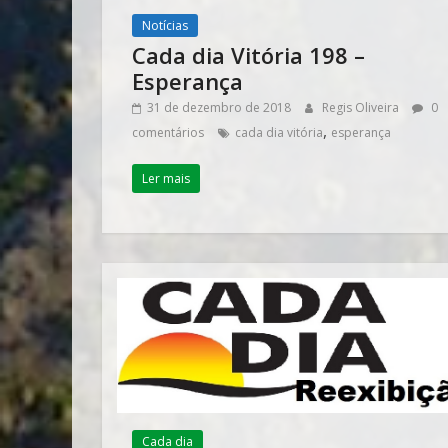
Notícias
Cada dia Vitória 198 –
Esperança
31 de dezembro de 2018
Regis Oliveira
0
,
comentários
cada dia vitória
esperança
Ler mais
Cada dia