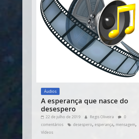
Áudios
A esperança que nasce do
desespero
22 de julho de 2019
Regis Oliveira
0
,
,
,
comentários
desespero
esperança
mensagem
Vídeos