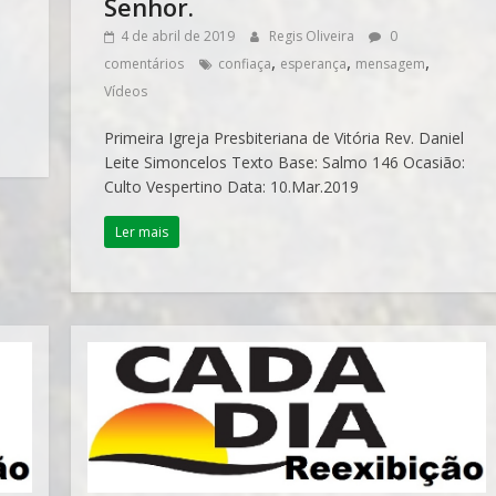
Senhor.
4 de abril de 2019
Regis Oliveira
0
,
,
,
comentários
confiaça
esperança
mensagem
Vídeos
Primeira Igreja Presbiteriana de Vitória Rev. Daniel
Leite Simoncelos Texto Base: Salmo 146 Ocasião:
Culto Vespertino Data: 10.Mar.2019
Ler mais