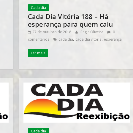
Cada dia
Cada Dia Vitória 188 – Há
esperança para quem caiu
27 de outubro de 2018
Regis Oliveira
0
,
,
comentários
cada dia
cada dia vitória
esperança
Ler mais
Cada dia