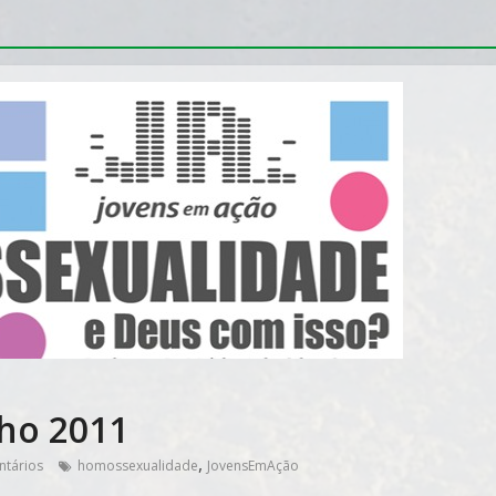
lho 2011
,
tários
homossexualidade
JovensEmAção