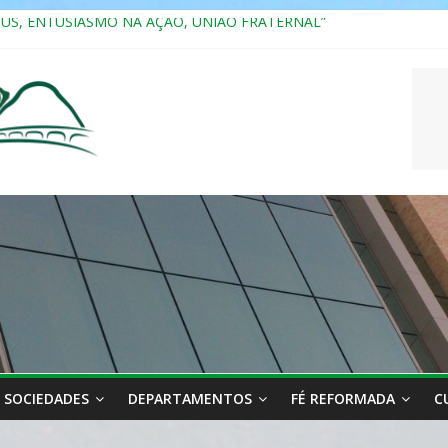
SUS, ENTUSIASMO NA AÇÃO, UNIÃO FRATERNAL”
a 2025
ão, Ensino e Relacionamento com Pessoas Atípicas
CASAIS
RIANA
SOCIEDADES
DEPARTAMENTOS
FÉ REFORMADA
C