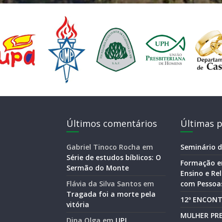
Últimos comentários
Últimas p
Gabriel Tinoco Rocha
em
Seminário d
Série de estudos bíblicos: O
Formação e
Sermão do Monte
Ensino e R
Flávia da Silva Santos
em
com Pessoas
Tragada foi a morte pela
12º ENCONT
vitória
MULHER PRE
Dina Olga
em
UPJ