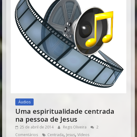
Áudios
Uma espiritualidade centrada
na pessoa de Jesus
25 de abril de 2014
Regis Oliveira
2
,
,
Comentários
Centrada
Jesus
Vídeos