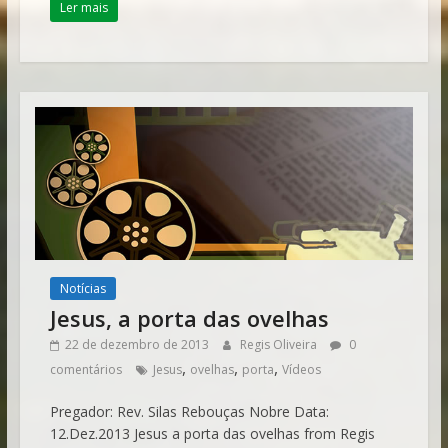
Ler mais
Notícias
Jesus, a porta das ovelhas
22 de dezembro de 2013
Regis Oliveira
0
,
,
,
comentários
Jesus
ovelhas
porta
Vídeos
Pregador: Rev. Silas Rebouças Nobre Data:
12.Dez.2013 Jesus a porta das ovelhas from Regis