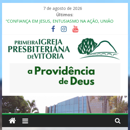
Pular
7 de agosto de 2026
para
Últimos:
o
“CONFIANÇA EM JESUS, ENTUSIASMO NA AÇÃO, UNIÃO
conteúdo
FRATERNAL”
Seminário da Família 2025
Formação em Inclusão, Ensino e Relacionamento com
Pessoas Atípicas
12º ENCONTRO DE CASAIS
MULHER PRESBITERIANA
Primeira
Igreja
Presbiteriana
de