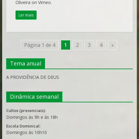
Oliveira on Vimeo.
Ler mais
Página 1 de 4
1
2
3
4
»
Tema anual
A PROVIDÊNCIA DE DEUS
Dinâmica semanal
Cultos (presenciais):
Domingos às 9h e às 18h
Escola Dominical:
Domingos às 10h10