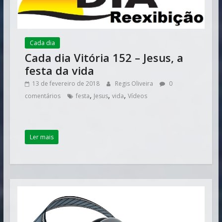
Cada dia
Cada dia Vitória 152 – Jesus, a
festa da vida
13 de fevereiro de 2018
Regis Oliveira
0
,
,
,
comentários
festa
Jesus
vida
Vídeos
Ler mais