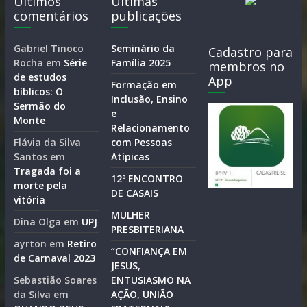
Últimos
Últimas
comentários
publicações
Gabriel Tinoco
Seminário da
Cadastro para
Rocha
em
Série
Família 2025
membros no
de estudos
App
Formação em
bíblicos: O
Inclusão, Ensino
Sermão do
e
Monte
Relacionamento
Flávia da Silva
com Pessoas
Santos
em
Atípicas
Tragada foi a
12º ENCONTRO
morte pela
DE CASAIS
vitória
MULHER
Dina Olga
em
UPJ
PRESBITERIANA
ayrton
em
Retiro
“CONFIANÇA EM
de Carnaval 2023
JESUS,
Sebastião Soares
ENTUSIASMO NA
da Silva
em
AÇÃO, UNIÃO