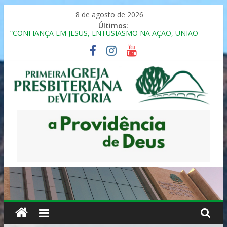
Pular
8 de agosto de 2026
para
Últimos:
o
“CONFIANÇA EM JESUS, ENTUSIASMO NA AÇÃO, UNIÃO
conteúdo
FRATERNAL”
Seminário da Família 2025
Formação em Inclusão, Ensino e Relacionamento com
Pessoas Atípicas
12º ENCONTRO DE CASAIS
MULHER PRESBITERIANA
Primeira
Igreja
Presbiteriana
de