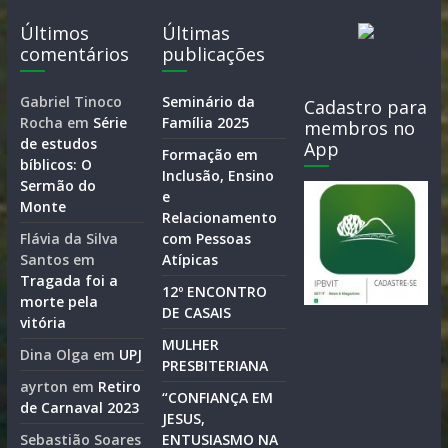
Últimos
Últimas
comentários
publicações
Gabriel Tinoco
Seminário da
Cadastro para
Rocha
em
Série
Família 2025
membros no
de estudos
App
Formação em
bíblicos: O
Inclusão, Ensino
Sermão do
e
Monte
Relacionamento
Flávia da Silva
com Pessoas
Santos
em
Atípicas
Tragada foi a
12º ENCONTRO
morte pela
DE CASAIS
vitória
MULHER
Dina Olga
em
UPJ
PRESBITERIANA
ayrton
em
Retiro
“CONFIANÇA EM
de Carnaval 2023
JESUS,
Sebastião Soares
ENTUSIASMO NA