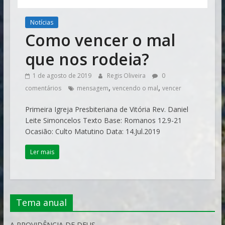
Notícias
Como vencer o mal
que nos rodeia?
1 de agosto de 2019
Regis Oliveira
0
,
,
comentários
mensagem
vencendo o mal
vencer
Primeira Igreja Presbiteriana de Vitória Rev. Daniel
Leite Simoncelos Texto Base: Romanos 12.9-21
Ocasião: Culto Matutino Data: 14.Jul.2019
Ler mais
Tema anual
A PROVIDÊNCIA DE DEUS