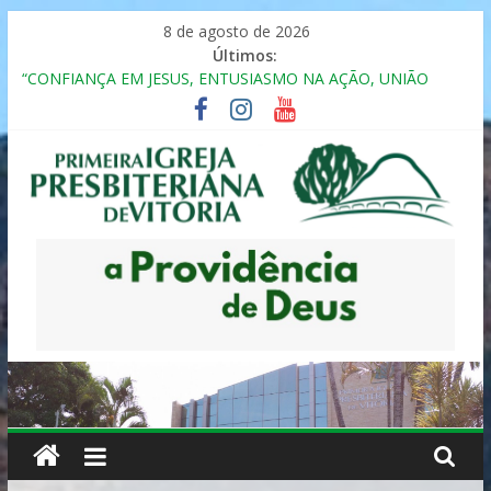
Pular
8 de agosto de 2026
para
Últimos:
o
“CONFIANÇA EM JESUS, ENTUSIASMO NA AÇÃO, UNIÃO
conteúdo
FRATERNAL”
Seminário da Família 2025
Formação em Inclusão, Ensino e Relacionamento com
Pessoas Atípicas
12º ENCONTRO DE CASAIS
MULHER PRESBITERIANA
Primeira
Igreja
Presbiteriana
de