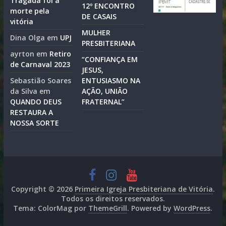
Tragada foi a
12º ENCONTRO
morte pela
DE CASAIS
vitória
MULHER
Dina Olga
em
UPJ
PRESBITERIANA
ayrton
em
Retiro
“CONFIANÇA EM
de Carnaval 2023
JESUS,
Sebastião Soares
ENTUSIASMO NA
da Silva
em
AÇÃO, UNIÃO
QUANDO DEUS
FRATERNAL”
RESTAURA A
NOSSA SORTE
Copyright © 2026
Primeira Igreja Presbiteriana de Vitória
.
Todos os direitos reservados.
Tema: ColorMag por
ThemeGrill
. Powered by
WordPress
.